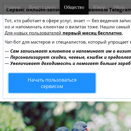
M
S
Главная
Вокруг света
Общество
Юмор
Мода
k
Сервис онлайн-записи на собственном Telegra
a
i
i
Тот, кто работает в сфере услуг, знает — без ведения зап
p
n
но и напоминать клиентам о визитах тоже. Нашли самы
t
m
Для новых пользователей
первый месяц бесплатно
.
o
e
c
Чат-бот для мастеров и специалистов, который упрощает 
o
n
—
Сам записывает клиентов и напоминает им о визит
n
u
—
Персонализирует скидки, чаевые, кэшбэк и предопла
t
—
Увеличивает доходимость и помогает больше зара
e
n
Начать пользоваться
t
сервисом