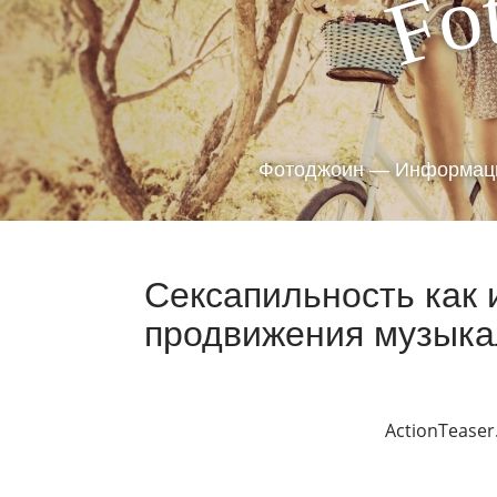
o
F
Фотоджоин — Информаци
Сексапильность как 
продвижения музыка
ActionTeaser