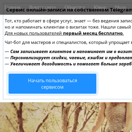
M
S
Главная
Вокруг света
Общество
Юмор
Мода
k
Сервис онлайн-записи на собственном Telegra
a
i
i
Тот, кто работает в сфере услуг, знает — без ведения зап
p
n
но и напоминать клиентам о визитах тоже. Нашли самы
t
m
Для новых пользователей
первый месяц бесплатно
.
o
e
c
Чат-бот для мастеров и специалистов, который упрощает 
o
n
—
Сам записывает клиентов и напоминает им о визит
n
u
—
Персонализирует скидки, чаевые, кэшбэк и предопла
t
—
Увеличивает доходимость и помогает больше зара
e
n
Начать пользоваться
t
сервисом