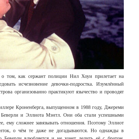
 о том, как сержант полиции Нил Хоуи прилетает на
едовать исчезновение девочки-подростка. Изумлённый
строва организованно практикуют язычество и проводят
триллере Кроненберга, выпущенном в 1988 году, Джереми
в Беверли и Эллиота Мэнтл. Они оба стали успешными
ее, ему сложнее завязывать отношения. Поэтому Эллиот
енток, о чём те даже не догадываются. Но однажды в
ю Беверли влюбляется и не хочет делить её с братом.