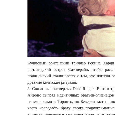
Культовый британский триллер Робина Харди
шотландский остров Саммерайл, чтобы рассл
полицейский сталкивается с тем, что жители о
древние кельтские ритуалы.
8. Связанные насмерть / Dead Ringers В этом 
Айронс сыграл идентичных братьев-близнецо
гинекологами в Торонто, но Беверли застенчив
часто «передаёт» брату своих подружек-паци
клинике появляется кинодива Клэр, в котору