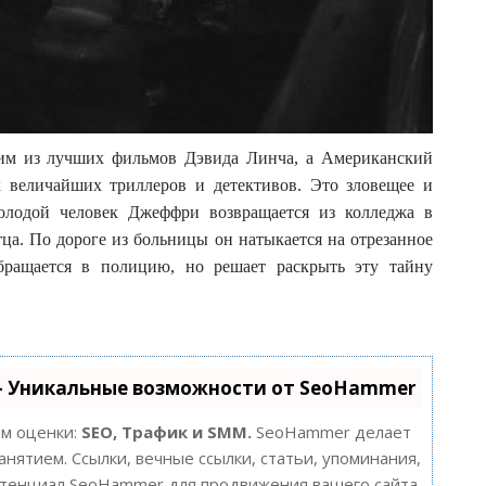
им из лучших фильмов Дэвида Линча, а Американский
к величайших триллеров и детективов. Это зловещее и
молодой человек Джеффри возвращается из колледжа в
тца. По дороге из больницы он натыкается на отрезанное
бращается в полицию, но решает раскрыть эту тайну
- Уникальные возможности от SeoHammer
ам оценки:
SEO, Трафик и SMM.
SeoHammer делает
нятием. Ссылки, вечные ссылки, статьи, упоминания,
потенциал SeoHammer для продвижения вашего сайта.