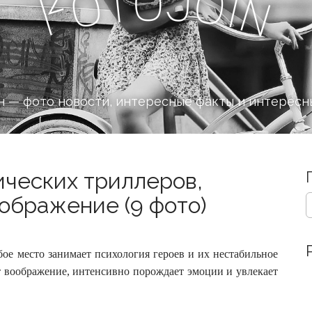
J
o
t
o
o
i
F
n
 — фото новости, интересные факты и интересн
ических триллеров,
S
ображение (9 фото)
e
a
r
c
ое место занимает психология героев и их нестабильное
h
т воображение, интенсивно порождает эмоции и увлекает
f
o
r