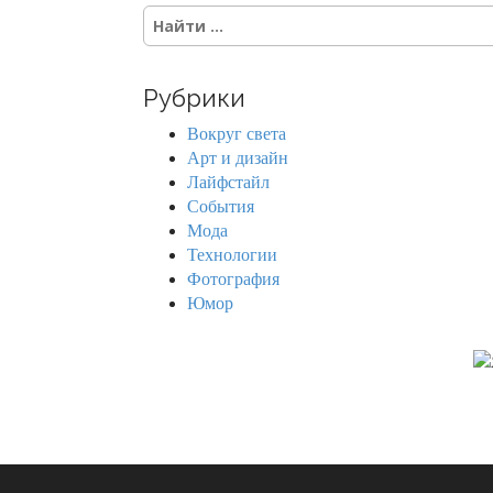
S
e
a
r
Рубрики
c
h
Вокруг света
f
Арт и дизайн
o
Лайфстайл
r
События
:
Мода
Технологии
Фотография
Юмор