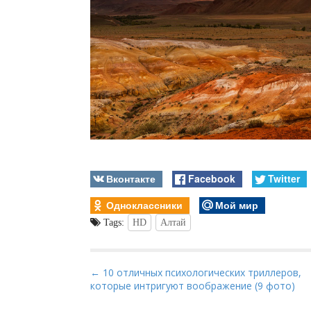
Вконтакте
Facebook
Twitter
Одноклассники
Мой мир
Tags:
HD
Алтай
P
← 10 отличных психологических триллеров,
которые интригуют воображение (9 фото)
o
s