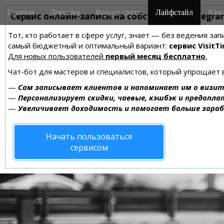
M
S
Главная
Девушки
Вокруг света
Лайфстайл
Юмо
k
Сервис онлайн-записи на собственном Telegra
a
i
i
Тот, кто работает в сфере услуг, знает — без ведения за
p
n
самый бюджетный и оптимальный вариант:
сервис VisitTi
t
m
Для новых пользователей
первый месяц бесплатно
.
o
e
c
Чат-бот для мастеров и специалистов, который упрощает 
n
o
—
Сам записывает клиентов и напоминает им о визит
n
u
—
Персонализирует скидки, чаевые, кэшбэк и предопла
t
—
Увеличивает доходимость и помогает больше зара
e
n
Начать пользоваться
t
сервисом