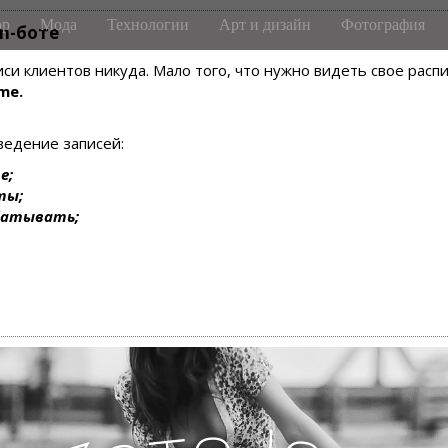
р
Мода
Технологии
Арт и дизайн
Фотография
m-боте
писи клиентов никуда. Мало того, что нужно видеть свое рас
me.
ведение записей:
е;
ты;
батывать;