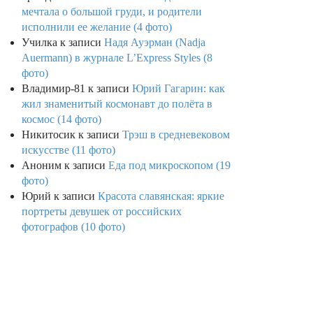
мечтала о большой груди, и родители
исполнили ее желание (4 фото)
Училка
к записи
Надя Ауэрман (Nadja
Auermann) в журнале L’Express Styles (8
фото)
Владимир-81
к записи
Юрий Гагарин: как
жил знаменитый космонавт до полёта в
космос (14 фото)
Никитосик
к записи
Трэш в средневековом
искусстве (11 фото)
Аноним
к записи
Еда под микроскопом (19
фото)
Юрий
к записи
Красота славянская: яркие
портреты девушек от российских
фотографов (10 фото)