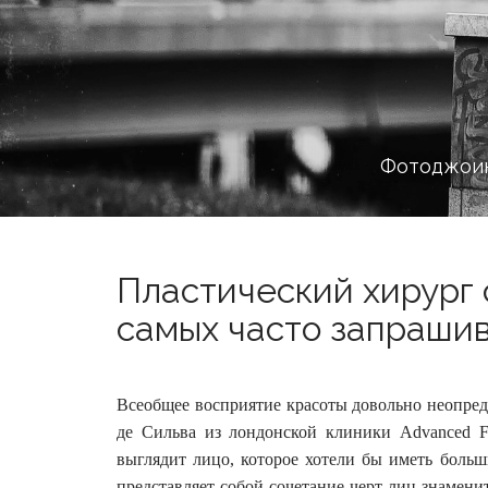
Фотоджоин
Пластический хирург 
самых часто запрашив
Всеобщее восприятие красоты довольно неопред
де Сильва из лондонской клиники Advanced Faci
выглядит лицо, которое хотели бы иметь боль
представляет собой сочетание черт лиц знамени