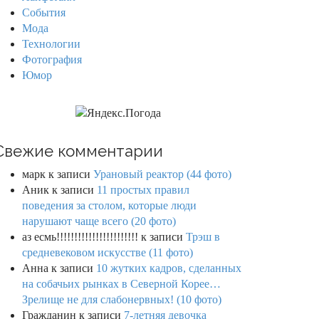
События
Мода
Технологии
Фотография
Юмор
Свежие комментарии
марк
к записи
Урановый реактор (44 фото)
Аник
к записи
11 простых правил
поведения за столом, которые люди
нарушают чаще всего (20 фото)
аз есмь!!!!!!!!!!!!!!!!!!!!!!!
к записи
Трэш в
средневековом искусстве (11 фото)
Анна
к записи
10 жутких кадров, сделанных
на собачьих рынках в Северной Корее…
Зрелище не для слабонервных! (10 фото)
Гражданин
к записи
7-летняя девочка