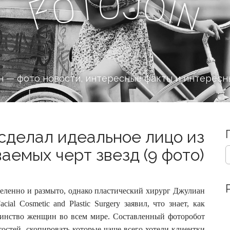
J
o
t
o
o
i
F
n
 — фото новости, интересные факты и интересн
сделал идеальное лицо из
S
аемых черт звезд (9 фото)
e
a
r
c
еленно и размыто, однако пластический хирург Джулиан
h
al Cosmetic and Plastic Surgery заявил, что знает, как
f
шинство женщин во всем мире.
Составленный фоторобот
o
тостей, скопировать которые чаще всего хотели клиентки