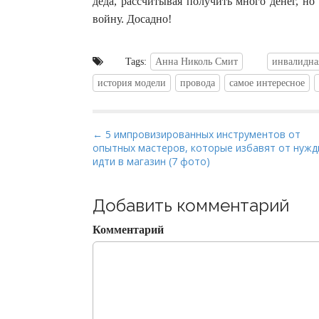
деда, рассчитывая получить много денег, но 
войну. Досадно!
Tags:
Анна Николь Смит
инвалидна
история модели
провода
самое интересное
P
← 5 импровизированных инструментов от
опытных мастеров, которые избавят от нуж
o
идти в магазин (7 фото)
s
t
Добавить комментарий
n
a
Комментарий
v
i
g
a