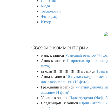
События
:
Мода
Технологии
Фотография
Юмор
Свежие комментарии
марк
к записи
Урановый реактор (44 фо
Аник
к записи
11 простых правил повед
фото)
аз есмь!!!!!!!!!!!!!!!!!!!!!!!
к записи
Трэш в
Анна
к записи
10 жутких кадров, сдел
для слабонервных! (10 фото)
Гражданин
к записи
7-летняя девочка м
желание (4 фото)
Училка
к записи
Надя Ауэрман (Nadja Au
Владимир-81
к записи
Юрий Гагарин: ка