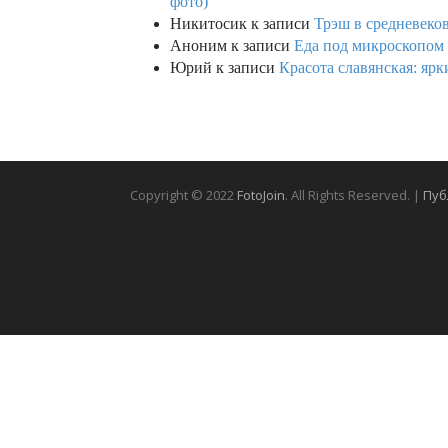
фото)
Никитосик
к записи
Трэш в средневеков
Аноним
к записи
Еда под микроскопом 
Юрий
к записи
Красота славянская: яр
Copyright © 2022
FotoJoin
. All Rights Reserved. |
Пуб