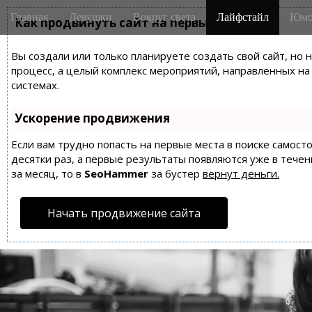
M
S
Главная
Девушки
Вокруг света
Лайфстайл
Юмо
k
Как продвинуть сайт на первые места?
a
i
i
p
Вы создали или только планируете создать свой сайт, но 
n
t
процесс, а целый комплекс мероприятий, направленных н
m
o
системах.
e
c
n
o
Ускорение продвижения
n
u
t
Если вам трудно попасть на первые места в поиске самос
десятки раз, а первые результаты появляются уже в течен
e
за месяц, то в
SeoHammer
за бустер
вернут деньги.
n
t
Начать продвижение сайта