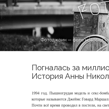
o
F
Фотоджоин — фото новости, и
Погналась за миллио
История Анны Николь
1994 год. Пышногрудая модель и секс-бом
которые называются Джеймс Говард Маршалл 
Почти всё время проводил в постели, на св