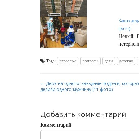
Заказ дед
фото)
Новый Г
нетерпен
Tags:
взрослые
вопросы
дети
детская
P
← Двое на одного: звездные подруги, которы
делили одного мужчину (11 фото)
o
s
t
Добавить комментарий
n
a
Комментарий
v