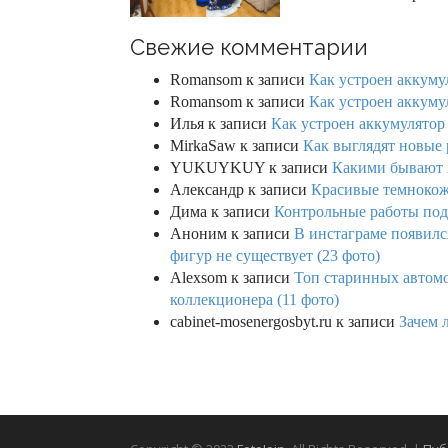
Свежие комментарии
Romansom
к записи
Как устроен аккумул
Romansom
к записи
Как устроен аккумул
Илья
к записи
Как устроен аккумулятор 
MirkaSaw
к записи
Как выглядят новые 
YUKUYKUY
к записи
Какими бывают к
Александр
к записи
Красивые темнокож
Дима
к записи
Контрольные работы под 
Аноним
к записи
В инстаграме появилс
фигур не существует (23 фото)
Alexsom
к записи
Топ старинных автом
коллекционера (11 фото)
cabinet-mosenergosbyt.ru
к записи
Зачем 