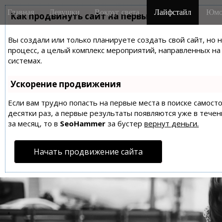
M
S
Главная
Девушки
Вокруг света
Лайфстайл
Юмо
k
Как продвинуть сайт на первые места?
a
i
i
p
Вы создали или только планируете создать свой сайт, но 
n
t
процесс, а целый комплекс мероприятий, направленных н
m
o
системах.
e
c
n
o
Ускорение продвижения
n
u
t
Если вам трудно попасть на первые места в поиске самос
десятки раз, а первые результаты появляются уже в течен
e
за месяц, то в
SeoHammer
за бустер
вернут деньги.
n
t
Начать продвижение сайта