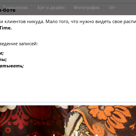
Технологии
Арт и дизайн
Фотография
18+
m-боте
писи клиентов никуда. Мало того, что нужно видеть свое ра
Time.
ведение записей:
е;
ты;
батывать;