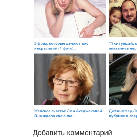
a
v
i
g
a
t
5 фраз, которые делают вас
11 ситуаций, 
некрасивой (1 фото)...
оказались нере
i
o
n
Женское счастье Лии Ахеджаковой.
Дженнифер Ло
Она ждала свою лю...
публике в свер
Добавить комментарий