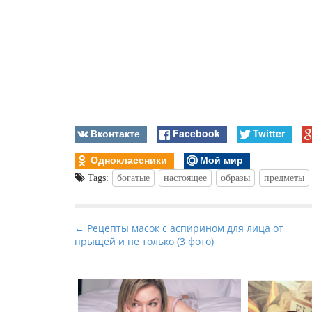
Вконтакте
Facebook
Twitter
Одноклассники
Мой мир
Tags:
богатые
настоящее
образы
предметы
P
← Рецепты масок с аспирином для лица от
прыщей и не только (3 фото)
o
s
t
n