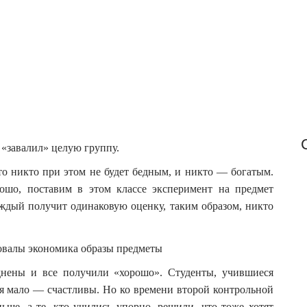
f
o
r
:
«завалил» целую группу.
что никто при этом не будет бедным, и никто — богатым.
рошо, поставим в этом классе эксперимент на предмет
аждый получит одинаковую оценку, таким образом, никто
днены и все получили «хорошо». Студенты, учившиеся
ся мало — счастливы. Но ко времени второй контрольной
ьше, а те, кто учились упорно, решили, что тоже хотят