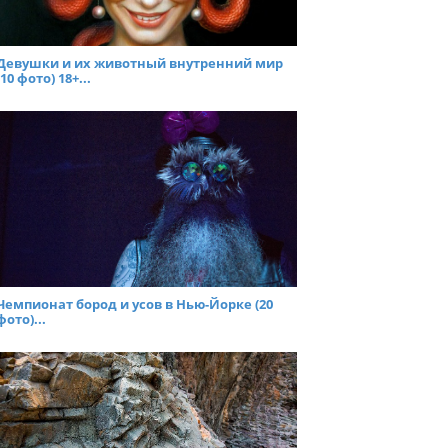
Девушки и их животный внутренний мир
(10 фото) 18+...
Чемпионат бород и усов в Нью-Йорке (20
фото)...