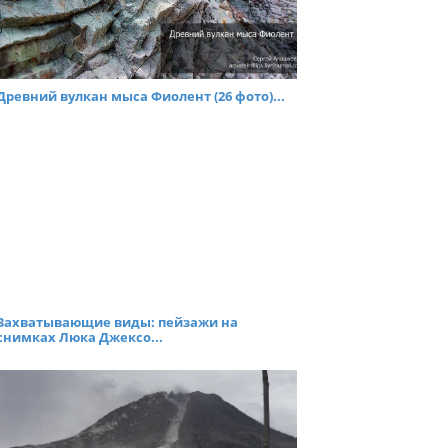
Древний вулкан мыса Фиолент (26 фото)...
Захватывающие виды: пейзажи на
снимках Люка Джексо...