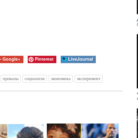
Google+
Pinterest
LiveJournal
провалы
социализм
экономика
эксперимент