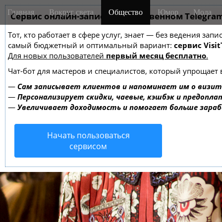
M
S
Главная
Вокруг света
Общество
Юмор
Мода
k
Сервис онлайн-записи на собственном Telegra
a
i
i
Тот, кто работает в сфере услуг, знает — без ведения за
p
n
самый бюджетный и оптимальный вариант:
сервис Visit
t
m
Для новых пользователей
первый месяц бесплатно
.
o
e
c
Чат-бот для мастеров и специалистов, который упрощает 
o
n
—
Сам записывает клиентов и напоминает им о визит
n
u
—
Персонализирует скидки, чаевые, кэшбэк и предопла
t
—
Увеличивает доходимость и помогает больше зара
e
n
Начать пользоваться
t
сервисом