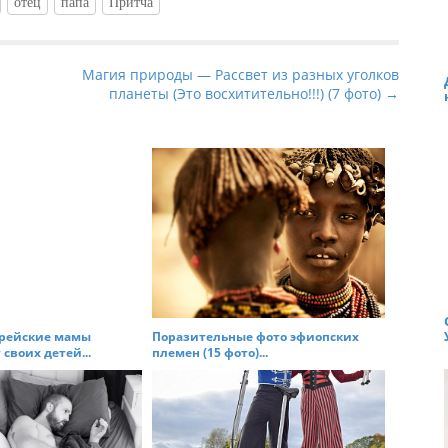
отец
папа
Притча
Магия природы — Рассвет из разных уголков
планеты (Это восхитительно!!!) (7 фото) →
врейские мамы
Поразительные фото эфиопских
своих детей...
племен (15 фото)...