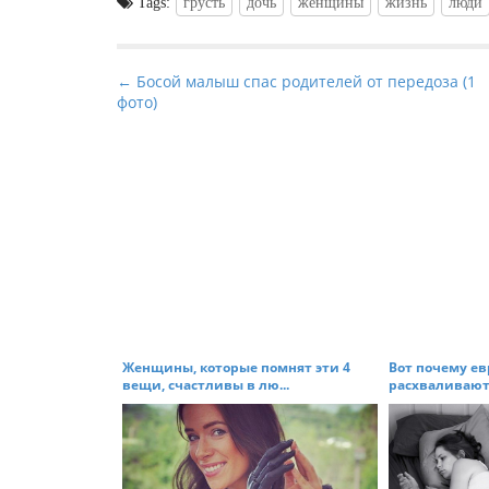
Tags:
грусть
дочь
женщины
жизнь
люди
P
← Босой малыш спас родителей от передоза (1
фото)
o
s
t
n
a
v
i
g
a
t
Женщины, которые помнят эти 4
Вот почему е
вещи, счастливы в лю...
расхваливают 
i
o
n