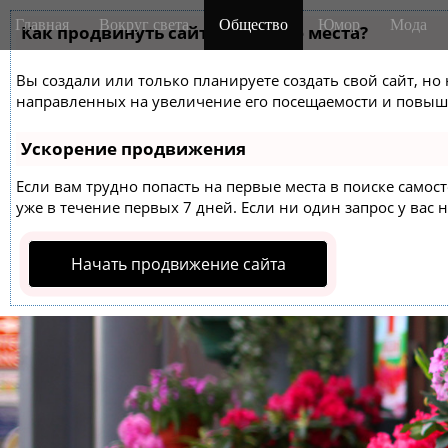
M
S
Главная
Вокруг света
Общество
Юмор
Мода
k
Как продвинуть сайт на первые места?
a
i
i
p
Вы создали или только планируете создать свой сайт, но 
n
t
направленных на увеличение его посещаемости и повыше
m
o
e
c
Ускорение продвижения
o
n
n
Если вам трудно попасть на первые места в поиске само
u
t
уже в течение первых 7 дней. Если ни один запрос у вас н
e
n
Начать продвижение сайта
t