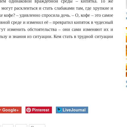
ием одинаковой враждебной среды – кипятка. То же
огут расклеиться и стать слабаками там, где хрупкие и
кофе? – удивленно спросила дочь. – О, кофе – это самое
вной среде и изменил её – превратил кипяток в чудесный
гут изменить обстоятельства – они сами изменяют их и
льзу и знания из ситуации. Кем стать в трудной ситуации
Google+
Pinterest
LiveJournal