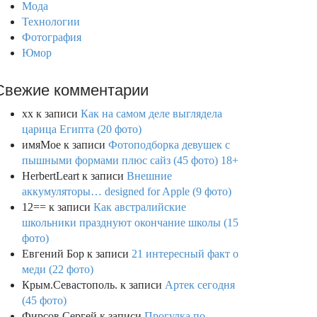
Мода
Технологии
Фотография
Юмор
Свежие комментарии
xx
к записи
Как на самом деле выглядела
царица Египта (20 фото)
имяМое
к записи
Фотоподборка девушек с
пышными формами плюс сайз (45 фото) 18+
HerbertLeart
к записи
Внешние
аккумуляторы… designed for Apple (9 фото)
12==
к записи
Как австралийские
школьники празднуют окончание школы (15
фото)
Евгений Бор
к записи
21 интересный факт о
меди (22 фото)
Крым.Севастополь.
к записи
Артек сегодня
(45 фото)
Фирсов Сергей
к записи
Прогулка по