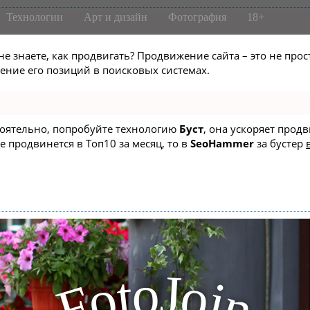
Технологии
Арт и дизайн
Фотография
18+
не знаете, как продвигать? Продвижение сайта – это не про
ние его позиций в поисковых системах.
стоятельно, попробуйте технологию
Буст
, она ускоряет прод
е продвинется в Топ10 за месяц, то в
SeoHammer
за бустер
J
o
t
o
o
i
F
n