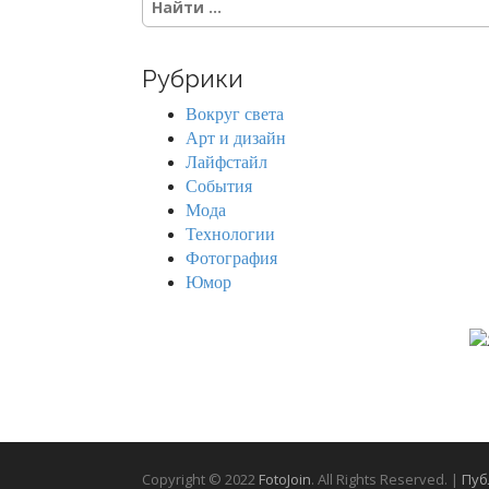
e
a
r
Рубрики
c
h
Вокруг света
f
Арт и дизайн
o
Лайфстайл
r
События
:
Мода
Технологии
Фотография
Юмор
Copyright © 2022
FotoJoin
. All Rights Reserved. |
Пуб