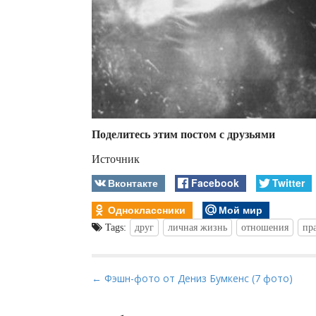
Поделитесь этим постом с друзьями
Источник
Вконтакте
Facebook
Twitter
Одноклассники
Мой мир
Tags:
друг
личная жизнь
отношения
пр
P
← Фэшн-фото от Дениз Бумкенс (7 фото)
o