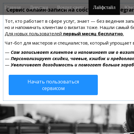
M
S
Главная
Девушки
Вокруг света
Лайфстайл
Юмо
k
Сервис онлайн-записи на собственном Telegra
a
i
i
Тот, кто работает в сфере услуг, знает — без ведения зап
p
n
но и напоминать клиентам о визитах тоже. Нашли самый
t
m
Для новых пользователей
первый месяц бесплатно
.
o
e
c
Чат-бот для мастеров и специалистов, который упрощает 
n
o
—
Сам записывает клиентов и напоминает им о визит
n
u
—
Персонализирует скидки, чаевые, кэшбэк и предопла
t
—
Увеличивает доходимость и помогает больше зара
e
n
Начать пользоваться
t
сервисом