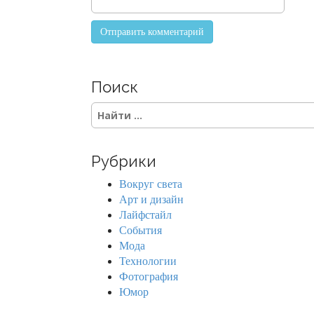
Поиск
S
e
a
r
Рубрики
c
h
Вокруг света
f
Арт и дизайн
o
Лайфстайл
r
События
:
Мода
Технологии
Фотография
Юмор