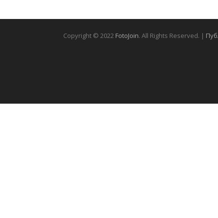
Copyright © 2022
FotoJoin
. All Rights Reserved. |
Пуб