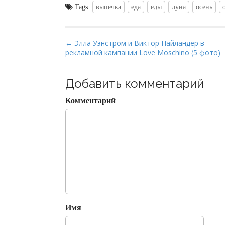
Tags:
выпечка
еда
еды
луна
осень
P
← Элла Уэнстром и Виктор Найландер в
рекламной кампании Love Moschino (5 фото)
o
s
t
Добавить комментарий
n
Комментарий
a
v
i
g
a
t
i
o
Имя
n