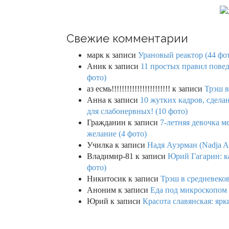
Свежие комментарии
марк
к записи
Урановый реактор (44 фо
Аник
к записи
11 простых правил повед
фото)
аз есмь!!!!!!!!!!!!!!!!!!!!!!!
к записи
Трэш в
Анна
к записи
10 жутких кадров, сдел
для слабонервных! (10 фото)
Гражданин
к записи
7-летняя девочка м
желание (4 фото)
Училка
к записи
Надя Ауэрман (Nadja Au
Владимир-81
к записи
Юрий Гагарин: ка
фото)
Никитосик
к записи
Трэш в средневеков
Аноним
к записи
Еда под микроскопом 
Юрий
к записи
Красота славянская: яр