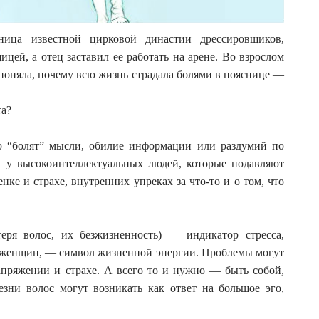
ница известной цирковой династии дрессировщиков,
цей, а отец заставил ее работать на арене. Во взрослом
то поняла, почему всю жизнь страдала болями в пояснице —
та?
о “болят” мысли, обилие информации или раздумий по
т у высокоинтеллектуальных людей, которые подавляют
ке и страхе, внутренних упреках за что-то и о том, что
еря волос, их безжизненность) — индикатор стресса,
у женщин, — символ жизненной энергии. Проблемы могут
апряжении и страхе. А всего то и нужно — быть собой,
зни волос могут возникать как ответ на большое эго,