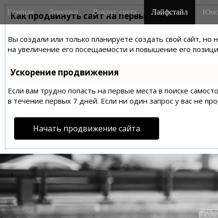
M
S
Главная
Девушки
Вокруг света
Лайфстайл
Юмо
k
Как продвинуть сайт на первые места?
a
i
i
p
Вы создали или только планируете создать свой сайт, но 
n
t
на увеличение его посещаемости и повышение его позиций
m
o
e
c
Ускорение продвижения
n
o
n
Если вам трудно попасть на первые места в поиске самос
u
t
в течение первых 7 дней. Если ни один запрос у вас не пр
e
n
Начать продвижение сайта
t