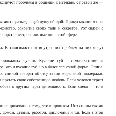
иксируют проблемы в общении с матерью, с правой же —
связаны с разъедающей душу обидой. Прикусывание языка
койство, сокрытие своих тайн и секретов. Рот связан с
ворят о нестроениях именно в этой сфере.
. В зависимости от внутренних проблем на них могут
положных чувств. Кусание губ – самонаказание за
е, что и кусание губ, но в более серьезной форме. Спина
о спиной говорят об отсутствии моральной поддержки.
н прятать свою собственную любовь. Если человек теряет
юбовь к другим через деятельность. Если слева — то к
ние приковано к тому, что в прошлом. Низ спины связан
 домом, детьми, работой, дипломами и т.п. Боль в этой