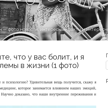
n
F
 — фото новости, интересные факты и интересн
е, что у вас болит, и я
S
блемы в жизни (1 фото)
e
a
r
c
ну и психологию? Удивительная вещь получится, скажу я
h
 медицине, которое занимается влиянием наших эмоций,
f
.
Научно доказано, что наши внутренние переживания и
o
r
: