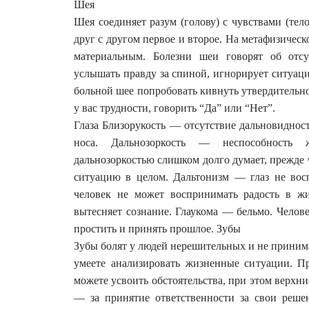
Шея
Шея соединяет разум (голову) с чувствами (тело
друг с другом первое и второе. На метафизичес
материальным. Болезни шеи говорят об отсу
услышать правду за спиной, игнорирует ситуаци
больной шее попробовать кивнуть утвердительно
у вас трудности, говорить “Да” или “Нет”.
Глаза Близорукость — отсутствие дальновидност
носа. Дальнозоркость — неспособность
дальнозоркостью слишком долго думает, прежде ч
ситуацию в целом. Дальтонизм — глаз не восп
человек не может воспринимать радость в жи
вытесняет сознание. Глаукома — бельмо. Челов
простить и принять прошлое. Зубы
Зубы болят у людей нерешительных и не принима
умеете анализировать жизненные ситуации. П
можете усвоить обстоятельства, при этом верхн
— за принятие ответственности за свои реше