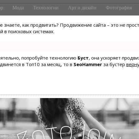
р
Мода
Технологии
Арт и дизайн
Фотография
не знаете, как продвигать? Продвижение сайта – это не про
 в поисковых системах.
тоятельно, попробуйте технологию
Буст
, она ускоряет продв
одвинется в Топ10 за месяц, то в
SeoHammer
за бустер
верну
o
J
t
o
o
i