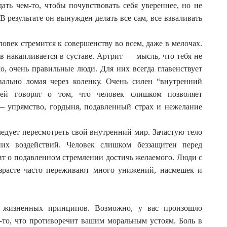
дать чем-то, чтобы почувствовать себя увереннее, но не
В результате он вынужден делать все сам, все взваливать
овек стремится к совершенству во всем, даже в мелочах.
ев накапливается в суставе. Артрит — мысль, что тебя не
о, очень правильные люди. Для них всегда главенствует
квально ломая через коленку. Очень силен “внутренний
ей говорят о том, что человек слишком позволяет
— упрямство, гордыня, подавленный страх и нежелание
ледует пересмотреть свой внутренний мир. Зачастую тело
их воздействий. Человек слишком беззащитен перед
ит о подавленном стремлении достичь желаемого. Люди с
зрасте часто переживают много унижений, насмешек и
 жизненных принципов. Возможно, у вас произошло
о-то, что противоречит вашим моральным устоям. Боль в