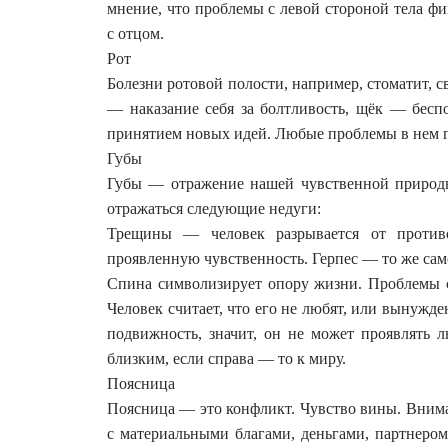
мнение, что проблемы с левой стороной тела ф
с отцом.
Рот
Болезни ротовой полости, например, стоматит, 
— наказание себя за болтливость, щёк — беспо
принятием новых идей. Любые проблемы в нем го
Губы
Губы — отражение нашей чувственной природы
отражаться следующие недуги:
Трещины — человек разрывается от противо
проявленную чувственность. Герпес — то же само
Спина символизирует опору жизни. Проблемы с
Человек считает, что его не любят, или вынужде
подвижность, значит, он не может проявлять л
близким, если справа — то к миру.
Поясница
Поясница — это конфликт. Чувство вины. Внима
с материальными благами, деньгами, партнером,