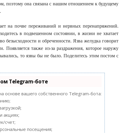
ом, поэтому она связана с нашим отношением к будущему
.
кает на почве переживаний и нервных перенапряжений.
ходитесь в подвешенном состоянии, в жизни не хватает
во безысходности и обреченности. Язва желудка говорит
и. Появляется также из-за раздражения, которое наружу
ывались, то язвы бы не было. Поделитесь этим постом с
ном Telegram-боте
на основе вашего собственного Telegram-бота:
анию;
загрузкой;
и акциях;
к/счет;
ерсональные посещения;