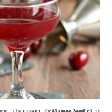
ягоды 1 кг сахара и залейте 0,5 л водки. Закройте банку