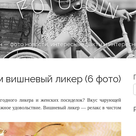
o
J
t
o
o
i
n
F
 — фото новости, интересные факты и интересн
м вишневый ликер (6 фото)
S
e
a
ягодного ликера и женских посиделок? Вкус чарующей
r
ежное удовольствие.
Вишневый ликер — релакс в чистом
c
h
f
o
r