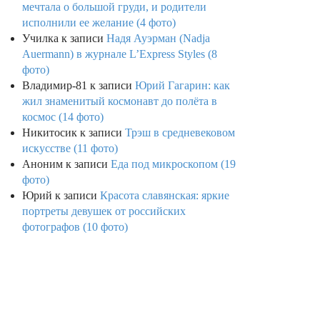
мечтала о большой груди, и родители
исполнили ее желание (4 фото)
Училка
к записи
Надя Ауэрман (Nadja
Auermann) в журнале L’Express Styles (8
фото)
Владимир-81
к записи
Юрий Гагарин: как
жил знаменитый космонавт до полёта в
космос (14 фото)
Никитосик
к записи
Трэш в средневековом
искусстве (11 фото)
Аноним
к записи
Еда под микроскопом (19
фото)
Юрий
к записи
Красота славянская: яркие
портреты девушек от российских
фотографов (10 фото)