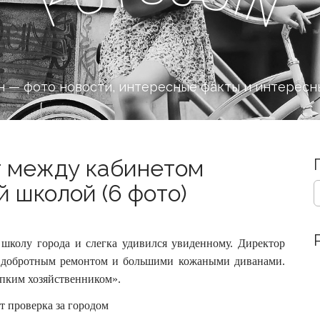
n
F
 — фото новости, интересные факты и интересн
т между кабинетом
S
й школой (6 фото)
e
a
r
c
 школу города и слегка удивился увиденному. Директор
h
 с добротным ремонтом и большими кожаными диванами.
f
епким хозяйственником».
o
r
: