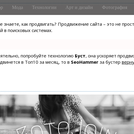
р
Мода
Технологии
Арт и дизайн
Фотография
не знаете, как продвигать? Продвижение сайта – это не про
 в поисковых системах.
тоятельно, попробуйте технологию
Буст
, она ускоряет продв
одвинется в Топ10 за месяц, то в
SeoHammer
за бустер
верну
o
J
t
o
o
i