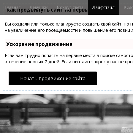
M
S
Главная
Девушки
Вокруг света
Лайфстайл
Юмо
k
Как продвинуть сайт на первые места?
a
i
i
p
Вы создали или только планируете создать свой сайт, но 
n
t
на увеличение его посещаемости и повышение его позиций
m
o
e
c
Ускорение продвижения
n
o
n
Если вам трудно попасть на первые места в поиске самос
u
t
в течение первых 7 дней. Если ни один запрос у вас не пр
e
n
Начать продвижение сайта
t