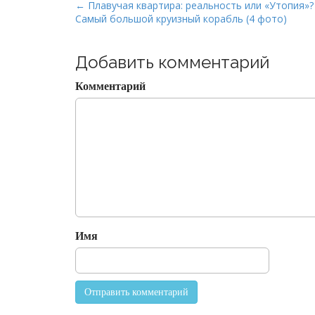
P
← Плавучая квартира: реальность или «Утопия»?
Самый большой круизный корабль (4 фото)
o
s
t
Добавить комментарий
n
Комментарий
a
v
i
g
a
t
i
o
Имя
n