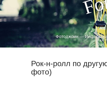
o
F
Фотоджоин — Информаци
Рок-н-ролл по другу
фото)