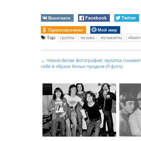
Вконтакте
Facebook
Twitter
Одноклассники
Мой мир
Tags:
группы
музыка
музыканты
объек
P
← Черно-белая фотография: мулатка снимае
себя в образе белых предков (9 фото)
o
s
t
n
a
v
i
g
a