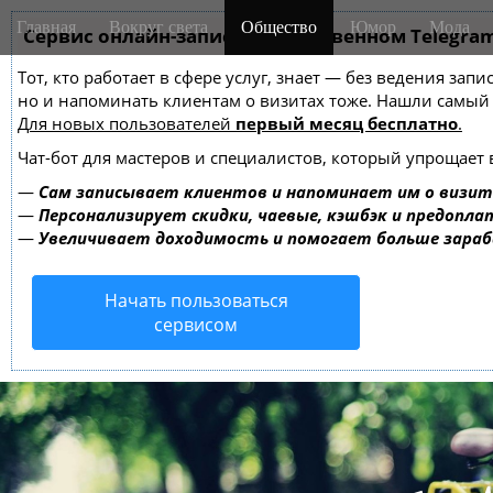
M
S
Главная
Вокруг света
Общество
Юмор
Мода
k
Сервис онлайн-записи на собственном Telegra
a
i
i
Тот, кто работает в сфере услуг, знает — без ведения зап
p
n
но и напоминать клиентам о визитах тоже. Нашли самы
t
m
Для новых пользователей
первый месяц бесплатно
.
o
e
c
Чат-бот для мастеров и специалистов, который упрощает 
o
n
—
Сам записывает клиентов и напоминает им о визит
n
u
—
Персонализирует скидки, чаевые, кэшбэк и предопла
t
—
Увеличивает доходимость и помогает больше зара
e
n
Начать пользоваться
t
сервисом