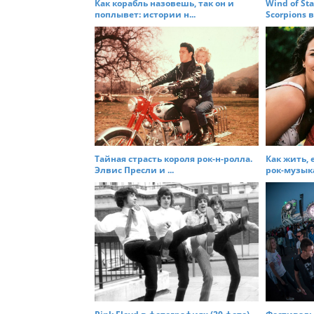
t
Как корабль назовешь, так он и
Wind of St
поплывет: истории н...
Scorpions в
i
o
n
Тайная страсть короля рок-н-ролла.
Как жить, 
Элвис Пресли и ...
рок-музыка