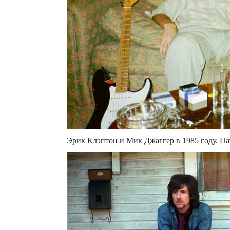
Эрик Клэптон и Мик Джаггер в 1985 году. Па