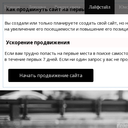
M
S
Главная
Девушки
Вокруг света
Лайфстайл
Юмо
k
Как продвинуть сайт на первые места?
a
i
i
p
Вы создали или только планируете создать свой сайт, но 
n
t
на увеличение его посещаемости и повышение его позиций
m
o
e
c
Ускорение продвижения
n
o
n
Если вам трудно попасть на первые места в поиске самос
u
t
в течение первых 7 дней. Если ни один запрос у вас не пр
e
n
Начать продвижение сайта
t