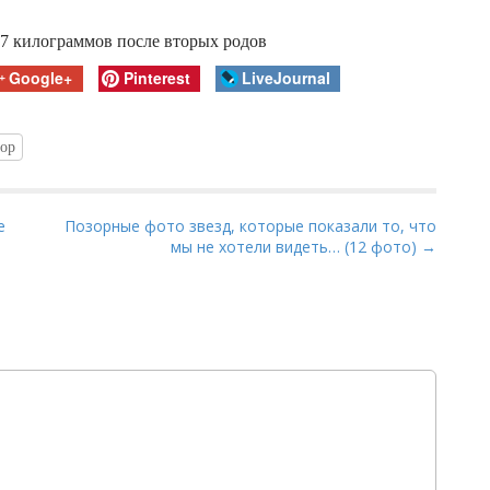
 27 килограммов после вторых родов
Google+
Pinterest
LiveJournal
ор
е
Позорные фото звезд, которые показали то, что
мы не хотели видеть… (12 фото) →