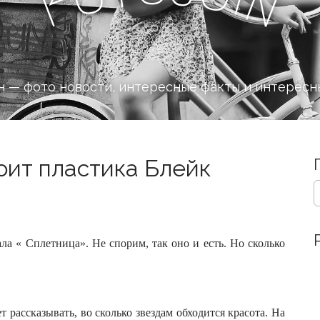
n
F
 — фото новости, интересные факты и интересн
тоит пластика Блейк
S
e
a
r
c
ла « Сплетница». Не спорим, так оно и есть. Но сколько
h
f
o
r
 рассказывать, во сколько звездам обходится красота. На
: