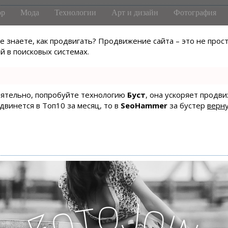
р
Мода
Технологии
Арт и дизайн
Фотография
не знаете, как продвигать? Продвижение сайта – это не про
 в поисковых системах.
тоятельно, попробуйте технологию
Буст
, она ускоряет продв
одвинется в Топ10 за месяц, то в
SeoHammer
за бустер
верну
o
J
t
o
o
i