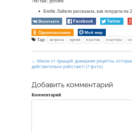
760 тыс. рублей
Блейк Лайвли рассказала, как похудела на
Вконтакте
Facebook
Twitter
Одноклассники
Мой мир
Tags:
актрисы
время
пластик
пластика
сп
P
← Маски от прыщей: домашние рецепты, которы
действительно работают! (7 фото)
o
s
t
Добавить комментарий
n
Комментарий
a
v
i
g
a