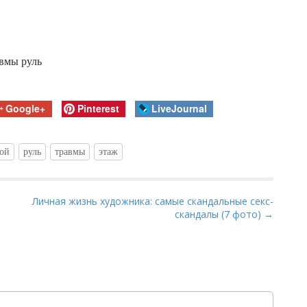
Google+
Pinterest
LiveJournal
ой
руль
травмы
этаж
Личная жизнь художника: самые скандальные секс-
скандалы (7 фото) →