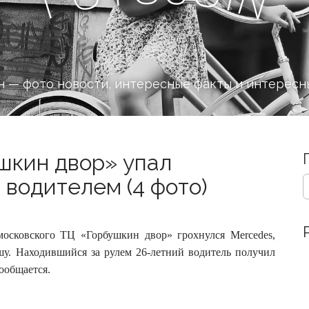
 — фото новости, интересные факты и интересн
шкин двор» упал
S
 водителем (4 фото)
e
a
r
c
осковского ТЦ «Горбушкин двор» грохнулся Mercedes,
h
у. Находившийся за рулем 26-летний водитель получил
f
сообщается.
o
r
: