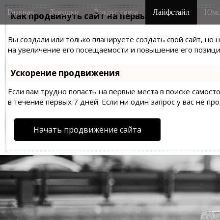
M
S
Главная
Девушки
Вокруг света
Лайфстайл
Юмо
k
Как продвинуть сайт на первые места?
a
i
i
p
Вы создали или только планируете создать свой сайт, но 
n
t
на увеличение его посещаемости и повышение его позиций
m
o
e
c
Ускорение продвижения
n
o
n
Если вам трудно попасть на первые места в поиске самос
u
t
в течение первых 7 дней. Если ни один запрос у вас не пр
e
n
Начать продвижение сайта
t