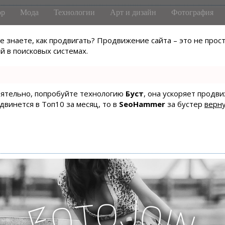
р
Мода
Технологии
Арт и дизайн
Фотография
не знаете, как продвигать? Продвижение сайта – это не про
 в поисковых системах.
тоятельно, попробуйте технологию
Буст
, она ускоряет продв
одвинется в Топ10 за месяц, то в
SeoHammer
за бустер
верну
J
o
t
o
o
i
F
n