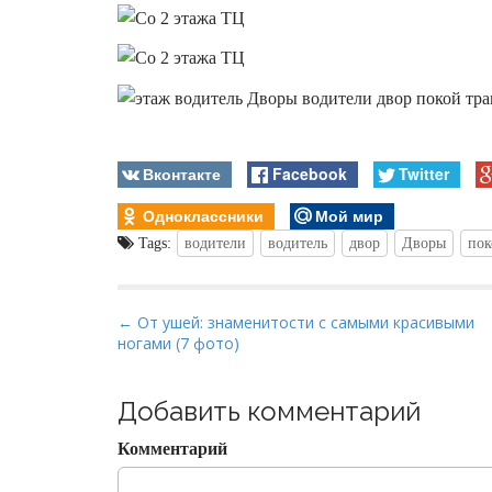
Вконтакте
Facebook
Twitter
Одноклассники
Мой мир
Tags:
водители
водитель
двор
Дворы
пок
P
← От ушей: знаменитости с самыми красивыми
ногами (7 фото)
o
s
t
Добавить комментарий
n
Комментарий
a