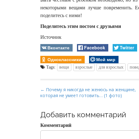
некоторыми вещами лучше повременить. Е
поделитесь с ними!
Поделитесь этим постом с друзьями
Источник
Вконтакте
Facebook
Twitter
Одноклассники
Мой мир
Tags:
вещи
взрослые
для взрослых
пове
P
← Почему я никогда не женюсь на женщине,
которая не умеет готовить… (1 фото)
o
s
t
Добавить комментарий
n
Комментарий
a
v