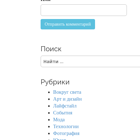
o
n
Поиск
S
e
a
r
Рубрики
c
h
Вокруг света
f
Арт и дизайн
o
Лайфстайл
r
События
:
Мода
Технологии
Фотография