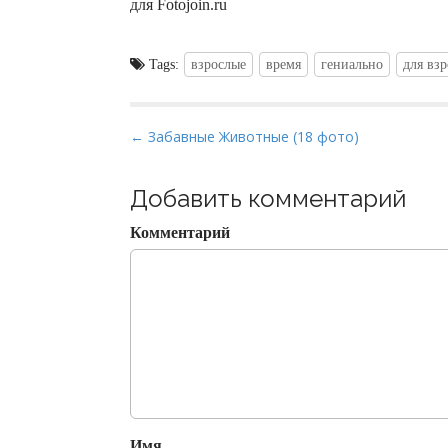
для Fotojoin.ru
Tags:
взрослые
время
гениально
для вз
P
← Забавные Животные (18 фото)
o
s
Добавить комментарий
t
Комментарий
n
a
v
i
g
a
t
i
Имя