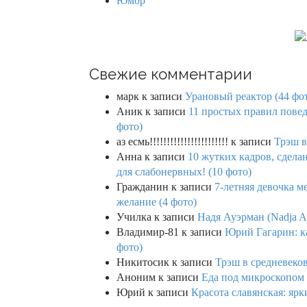
Юмор
Свежие комментарии
марк
к записи
Урановый реактор (44 фо
Аник
к записи
11 простых правил повед
фото)
аз есмь!!!!!!!!!!!!!!!!!!!!!!!
к записи
Трэш в
Анна
к записи
10 жутких кадров, сдел
для слабонервных! (10 фото)
Гражданин
к записи
7-летняя девочка м
желание (4 фото)
Училка
к записи
Надя Ауэрман (Nadja Au
Владимир-81
к записи
Юрий Гагарин: ка
фото)
Никитосик
к записи
Трэш в средневеков
Аноним
к записи
Еда под микроскопом 
Юрий
к записи
Красота славянская: яр