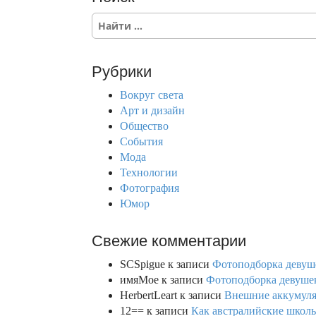
S
e
a
r
Рубрики
c
h
Вокруг света
f
Арт и дизайн
o
Общество
r
События
:
Мода
Технологии
Фотография
Юмор
Свежие комментарии
SCSpigue
к записи
Фотоподборка девуш
имяМое
к записи
Фотоподборка девушек
HerbertLeart
к записи
Внешние аккумулят
12==
к записи
Как австралийские школь