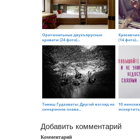
Оригинальные двухъярусные
Красавчики
кровати (24 фото)...
(14 фото)...
Томаш Гудзоваты: Другой взгляд на
10 женски
синхронное плава...
испортить 
Добавить комментарий
Комментарий