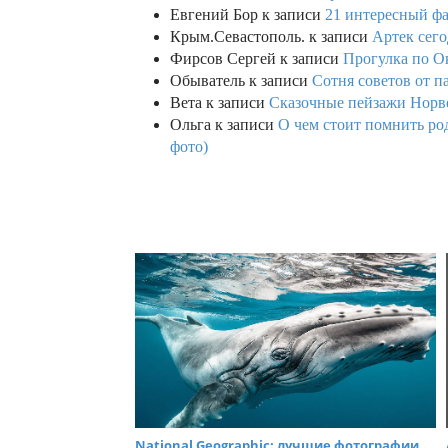
Евгений Бор
к записи
21 интересный фа
Крым.Севастополь.
к записи
Артек сего
Фирсов Сергей
к записи
Прогулка по О
Обыватель
к записи
Сотня советов от п
Вета
к записи
Сказочные пейзажи Норве
Ольга
к записи
О чем стоит помнить род
фото)
National Geographic: лучшие фотографии