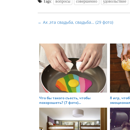
Tags:
вопросы
совершенно
удовольствие
P
← Ах ,эта свадьба, свадьба… (29 фото)
o
s
t
n
a
v
i
g
a
t
Что бы такого съесть, чтобы
8 игр, что
похорошеть? (7 фото)...
эмоциональ
i
o
n