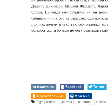
на любовном фронте. По слухам, Николсон с
Дженис Дикинсон, Мишель Филлипс, Ларой
Стрип. Но когда ему стукнуло 77, он немн
бабник», — я этого не отрицаю. Однако жизн
причин, почему я чувствую себя неловко, ког
осталось сил, я больше не могу совмещать раб
Вконтакте
Facebook
Twitter
Одноклассники
Мой мир
Tags:
бабник
десятка
женщины
ловелас