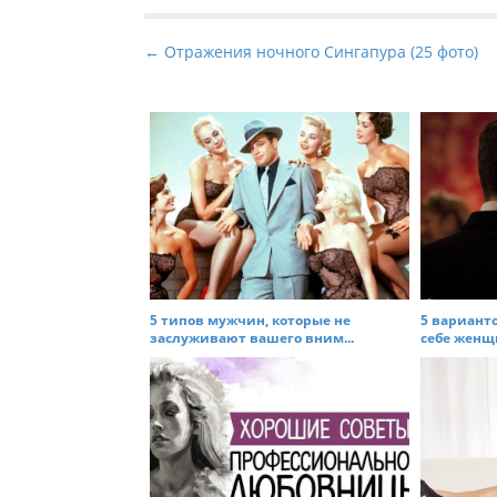
P
← Отражения ночного Сингапура (25 фото)
o
s
t
n
a
v
i
g
a
5 типов мужчин, которые не
5 вариант
t
заслуживают вашего вним...
себе женщи
i
o
n