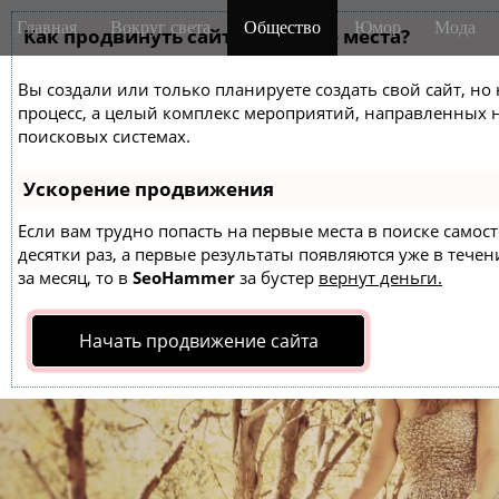
M
S
Главная
Вокруг света
Общество
Юмор
Мода
k
Как продвинуть сайт на первые места?
a
i
i
p
Вы создали или только планируете создать свой сайт, но 
n
t
процесс, а целый комплекс мероприятий, направленных 
m
o
поисковых системах.
e
c
o
n
Ускорение продвижения
n
u
t
Если вам трудно попасть на первые места в поиске само
десятки раз, а первые результаты появляются уже в течен
e
за месяц, то в
SeoHammer
за бустер
вернут деньги.
n
t
Начать продвижение сайта