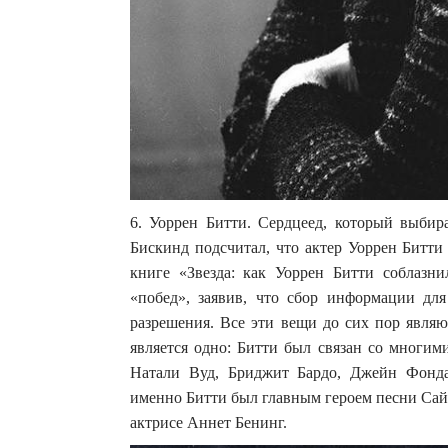
6. Уоррен Битти. Сердцеед, который выбир
Бискинд подсчитал, что актер Уоррен Битти
книге «Звезда: как Уоррен Битти соблазн
«побед», заявив, что сбор информации дл
разрешения. Все эти вещи до сих пор явля
является одно: Битти был связан со многи
Натали Вуд, Бриджит Бардо, Джейн Фонда
именно Битти был главным героем песни Сайм
актрисе Аннет Бенинг.