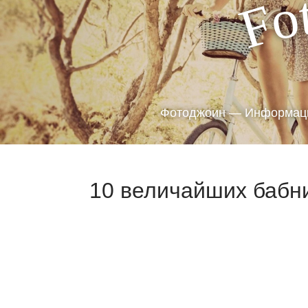
o
F
Фотоджоин — Информаци
10 величайших бабни