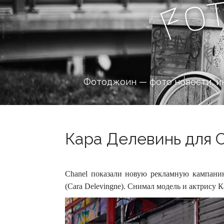
o
F
Фотоджоин — фото новости, и
Кара Делевинь для C
Chanel показали новую рекламную кампани
(Cara Delevingne). Снимал модель и актрису Ка