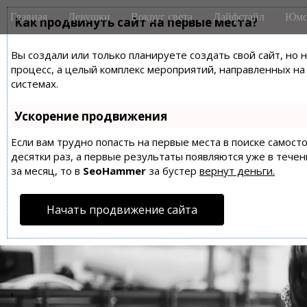
M
S
Главная
Девушки
Вокруг света
Лайфстайл
Юмо
k
Как продвинуть сайт на первые места?
a
i
i
p
Вы создали или только планируете создать свой сайт, но 
n
t
процесс, а целый комплекс мероприятий, направленных н
m
o
системах.
e
c
n
o
Ускорение продвижения
n
u
t
Если вам трудно попасть на первые места в поиске самос
десятки раз, а первые результаты появляются уже в течен
e
за месяц, то в
SeoHammer
за бустер
вернут деньги.
n
t
Начать продвижение сайта