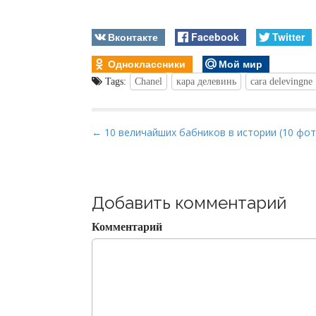
Вконтакте
Facebook
Twitter
Одноклассники
Мой мир
Tags:
Chanel
кара делевинь
сara delevingne
P
← 10 величайших бабников в истории (10 фот
o
s
t
Добавить комментарий
n
a
Комментарий
v
i
g
a