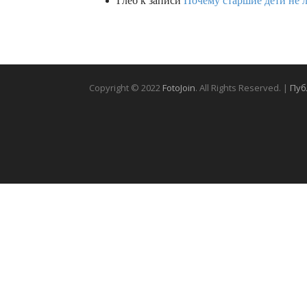
Глеб
к записи
Почему старшие дети не 
Copyright © 2022
FotoJoin
. All Rights Reserved. |
Пуб