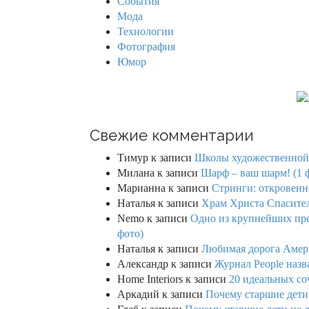
События
:
Мода
Технологии
Фотография
Юмор
Свежие комментарии
Тимур
к записи
Школы художественной г
Милана
к записи
Шарф – ваш шарм! (1 
Марианна
к записи
Стринги: откровенна
Наталья
к записи
Храм Христа Спасител
Nemo
к записи
Одно из крупнейших пре
фото)
Наталья
к записи
Любимая дорога Амери
Александр
к записи
Журнал People назв
Home Interiors
к записи
20 идеальных со
Аркадий
к записи
Почему старшие дети