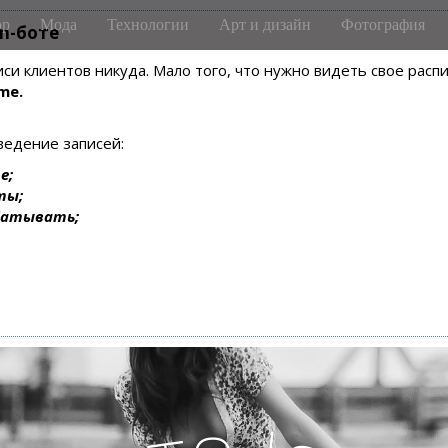
р
Мода
Технологии
Арт и дизайн
Фотография
m-боте
писи клиентов никуда. Мало того, что нужно видеть свое рас
me.
ведение записей:
е;
ты;
батывать;