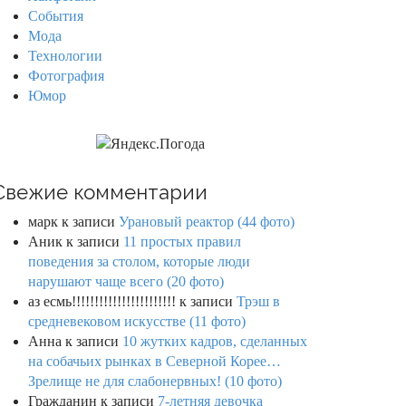
События
Мода
Технологии
Фотография
Юмор
Свежие комментарии
марк
к записи
Урановый реактор (44 фото)
Аник
к записи
11 простых правил
поведения за столом, которые люди
нарушают чаще всего (20 фото)
аз есмь!!!!!!!!!!!!!!!!!!!!!!!
к записи
Трэш в
средневековом искусстве (11 фото)
Анна
к записи
10 жутких кадров, сделанных
на собачьих рынках в Северной Корее…
Зрелище не для слабонервных! (10 фото)
Гражданин
к записи
7-летняя девочка