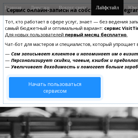
M
S
Главная
Девушки
Вокруг света
Лайфстайл
Юмо
k
Сервис онлайн-записи на собственном Telegra
a
i
i
Тот, кто работает в сфере услуг, знает — без ведения за
p
n
самый бюджетный и оптимальный вариант:
сервис VisitTi
t
m
Для новых пользователей
первый месяц бесплатно
.
o
e
c
Чат-бот для мастеров и специалистов, который упрощает 
n
o
—
Сам записывает клиентов и напоминает им о визит
n
u
—
Персонализирует скидки, чаевые, кэшбэк и предопла
t
—
Увеличивает доходимость и помогает больше зара
e
n
Начать пользоваться
t
сервисом