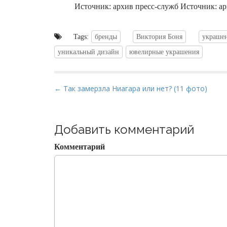
Источник: архив пресс-служб Источник: а
Tags:
бренды
Виктория Боня
украше
уникальный дизайн
ювелирные украшения
P
← Так замерзла Ниагара или нет? (11 фото)
o
s
t
Добавить комментарий
n
Комментарий
a
v
i
g
a
t