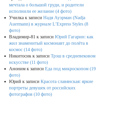
мечтала о большой груди, и родители
исполнили ее желание (4 фото)
Училка
к записи
Надя Ауэрман (Nadja
Auermann) в журнале L’Express Styles (8
фото)
Владимир-81
к записи
Юрий Гагарин: как
жил знаменитый космонавт до полёта в
космос (14 фото)
Никитосик
к записи
Трэш в средневековом
искусстве (11 фото)
Аноним
к записи
Еда под микроскопом (19
фото)
Юрий
к записи
Красота славянская: яркие
портреты девушек от российских
фотографов (10 фото)