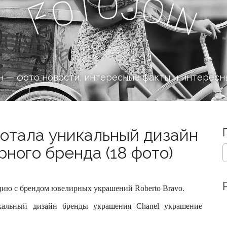
o
J
t
o
o
i
n
F
 — фото новости, интересные факты и интересн
отала уникальный дизайн
S
ного бренда (18 фото)
e
a
r
c
цию с брендом ювелирных украшений Roberto Bravo.
h
f
o