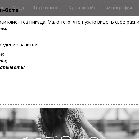
р
Мода
Технологии
Арт и дизайн
Фотография
m-боте
писи клиентов никуда. Мало того, что нужно видеть свое рас
me.
ведение записей:
е;
ты;
батывать;