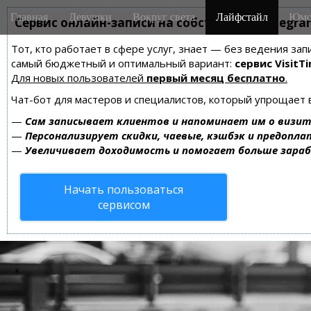
M
S
Главная
Девушки
Вокруг света
Лайфстайл
Юмо
k
Сервис онлайн-записи на собственном Telegra
a
i
i
Тот, кто работает в сфере услуг, знает — без ведения за
p
n
самый бюджетный и оптимальный вариант:
сервис VisitTi
t
m
Для новых пользователей
первый месяц бесплатно
.
o
e
c
Чат-бот для мастеров и специалистов, который упрощает 
n
o
—
Сам записывает клиентов и напоминает им о визит
n
u
—
Персонализирует скидки, чаевые, кэшбэк и предопла
t
—
Увеличивает доходимость и помогает больше зара
e
n
Начать пользоваться
t
сервисом