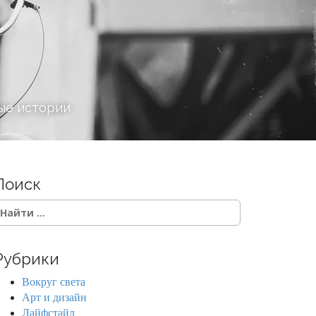
ые истории
Поиск
Рубрики
Вокруг света
Арт и дизайн
Лайфстайл