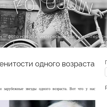
J
o
t
o
o
i
F
n
 — фото новости, интересные факты и интересн
менитости одного возраста
S
e
a
r
c
и зарубежные звезды одного возраста. Вот что у нас
h
f
o