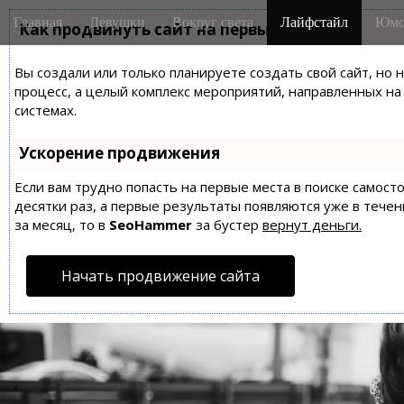
M
S
Главная
Девушки
Вокруг света
Лайфстайл
Юмо
k
Как продвинуть сайт на первые места?
a
i
i
p
Вы создали или только планируете создать свой сайт, но 
n
t
процесс, а целый комплекс мероприятий, направленных н
m
o
системах.
e
c
n
o
Ускорение продвижения
n
u
t
Если вам трудно попасть на первые места в поиске самос
десятки раз, а первые результаты появляются уже в течен
e
за месяц, то в
SeoHammer
за бустер
вернут деньги.
n
t
Начать продвижение сайта