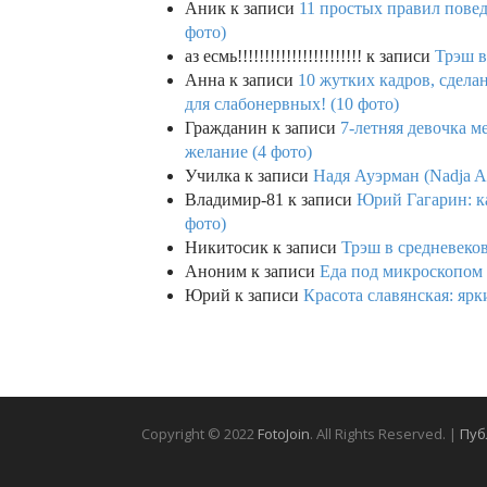
Аник
к записи
11 простых правил повед
фото)
аз есмь!!!!!!!!!!!!!!!!!!!!!!!
к записи
Трэш в
Анна
к записи
10 жутких кадров, сдел
для слабонервных! (10 фото)
Гражданин
к записи
7-летняя девочка м
желание (4 фото)
Училка
к записи
Надя Ауэрман (Nadja Au
Владимир-81
к записи
Юрий Гагарин: ка
фото)
Никитосик
к записи
Трэш в средневеков
Аноним
к записи
Еда под микроскопом 
Юрий
к записи
Красота славянская: яр
Copyright © 2022
FotoJoin
. All Rights Reserved. |
Пуб