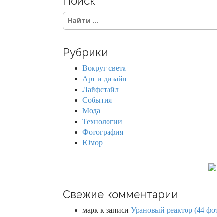
Поиск
S
e
a
r
Рубрики
c
h
Вокруг света
f
Арт и дизайн
o
Лайфстайл
r
События
:
Мода
Технологии
Фотография
Юмор
Свежие комментарии
марк
к записи
Урановый реактор (44 фо