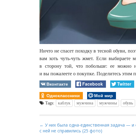
Ничто не спасет походку в тесной обуви, поэ
вам хоть чуть-чуть жмет. Если выбираете 
в сторону той, что побольше: ее можно н
и вы пожалеете о покупке. Поделитесь этим п
Вконтакте
Facebook
Twitter
Одноклассники
Мой мир
Tags:
каблук
мужчина
мужчины
обувь
P
← У них была одна-единственная задача — и
с ней не справились (25 фото)
o