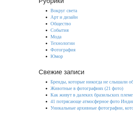
Рубрики
c
h
Вокруг света
f
Арт и дизайн
o
Общество
r
События
:
Мода
Технологии
Фотография
Юмор
Свежие записи
Бренды, которые никогда не слышали об
Животные в фотографиях (21 фото)
Как живут в далеких бразильских племе
41 потрясающе атмосферное фото Индии
Уникальные архивные фотографии, котор