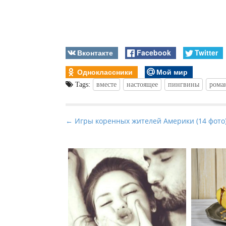
Вконтакте
Facebook
Twitter
Одноклассники
Мой мир
Tags:
вместе
настоящее
пингвины
рома
P
← Игры коренных жителей Америки (14 фото
o
s
t
n
a
v
i