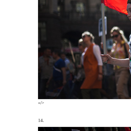
«/>
14.