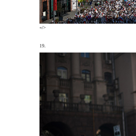
«/>
19.