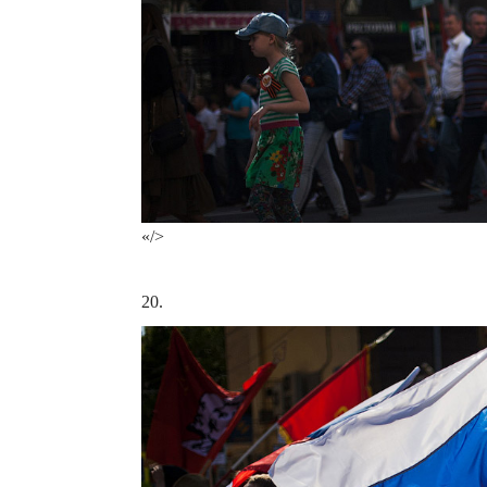
«/>
20.