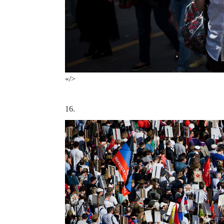
«/>
16.