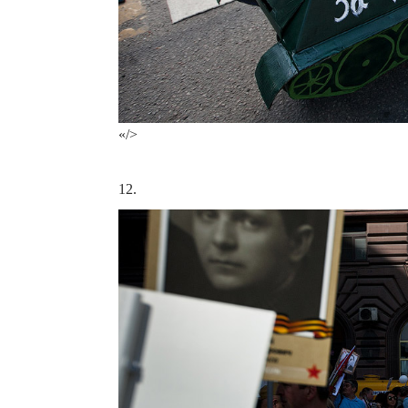
«/>
12.