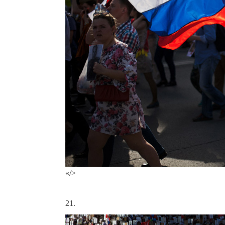
«/>
21.