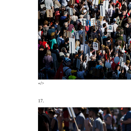
«/>
17.