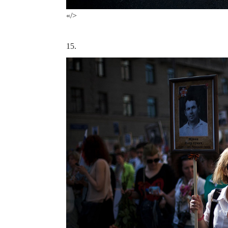
«/>
15.