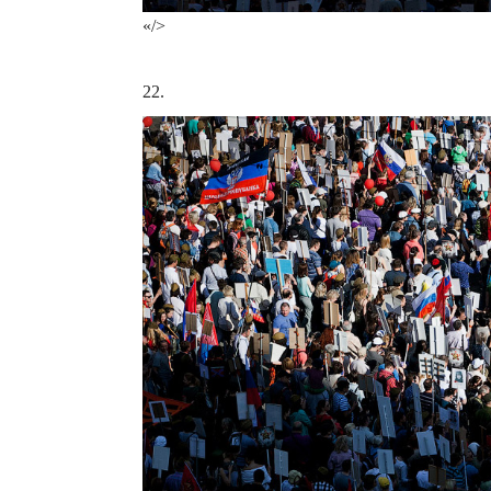
«/>
22.