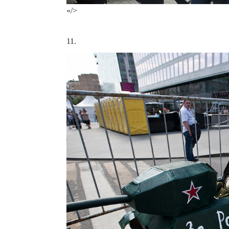
«/>
11.