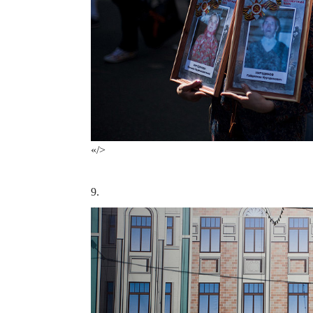
«/>
9.