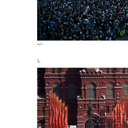
«/>
5.