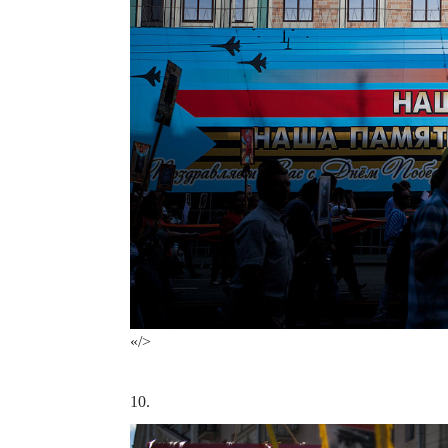
«/>
10.