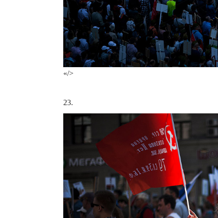
«/>
23.