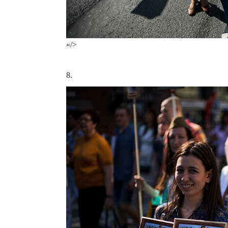
«/>
8.