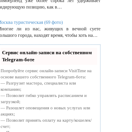
имберленд уже более сорока лет удерживает
идирующую позицию, как в…
осква туристическая (69 фото)
ногие ли из нас, живущих в вечной суете
ольшого города, находят время, чтобы хоть на…
Сервис онлайн-записи на собственном
Telegram-боте
Попробуйте сервис онлайн-записи VisitTime на
основе вашего собственного Telegram-бота:
— Разгрузит мастера, специалиста или
компанию;
— Позволит гибко управлять расписанием и
загрузкой;
— Разошлет оповещения о новых услугах или
акциях;
— Позволит принять оплату на карту/кошелек/
счет;