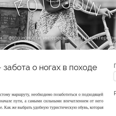
o
J
t
o
o
i
n
F
 — фото новости, интересные факты и интересн
 забота о ногах в походе
S
e
a
r
c
остому маршруту, необходимо позаботиться о подходящей
h
 начале пути, а самыми сильными впечатлением от него
f
ие.
Как же выбрать удобную туристическую обувь, которая
o
r