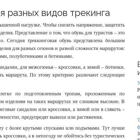
:
я разных видов трекинга
вышенной нагрузке. Чтобы снизить напряжение, защитить
елия. Представление о том, что обувь для туристов – это
о. Сегодня треккинговая обувь представлена большим
делия для разных сезонов и разной сложности маршрутов:
ами, полуботинками и ботинками.
андалии, для межсезонья – кроссовки, а зимой – ботинки.
ть маршрута. По этому критерию различают следующие
У
Р
алегке по подготовленным тропам, проложенным по
ым изделиям на таких маршрутах не слишком высокие. В
ц
нговые сандалии или кроссовки, а зимой или в слякоть –
леностоп, предупредят вывихи или растяжения.
Т
ф
ту с более крутыми спусками или подъемами. Тут лучше
З
ь кроссовки, а в непогоду не обойтись без туристических