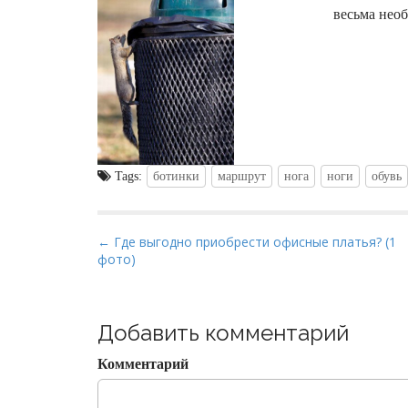
весьма нео
Tags:
ботинки
маршрут
нога
ноги
обувь
P
← Где выгодно приобрести офисные платья? (1
фото)
o
s
t
Добавить комментарий
n
a
Комментарий
v