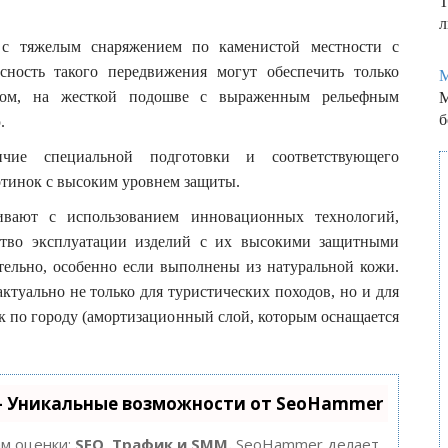
Т
л
 с тяжелым снаряжением по каменистой местности с
сность такого передвижения могут обеспечить только
М
хом, на жесткой подошве с выраженным рельефным
М
б
.
ичие специальной подготовки и соответствующего
отинок с высоким уровнем защиты.
ивают с использованием инновационных технологий,
бство эксплуатации изделий с их высокими защитными
тельно, особенно если выполнены из натуральной кожи.
туально не только для туристических походов, но и для
к по городу (амортизационный слой, которым оснащается
- Уникальные возможности от SeoHammer
ам оценки:
SEO, Трафик и SMM.
SeoHammer делает