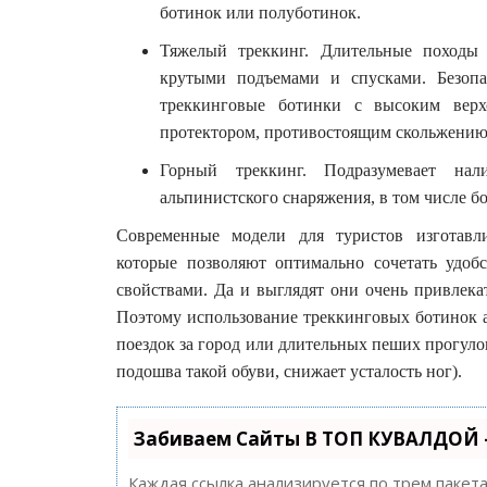
ботинок или полуботинок.
Тяжелый треккинг. Длительные походы
крутыми подъемами и спусками. Безопа
треккинговые ботинки с высоким вер
протектором, противостоящим скольжению
Горный треккинг. Подразумевает нал
альпинистского снаряжения, в том числе б
Современные модели для туристов изготавл
которые позволяют оптимально сочетать удо
свойствами. Да и выглядят они очень привлека
Поэтому использование треккинговых ботинок ак
поездок за город или длительных пеших прогуло
подошва такой обуви, снижает усталость ног).
Забиваем Сайты В ТОП КУВАЛДОЙ 
Каждая ссылка анализируется по трем пакет