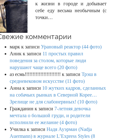
к жизни в городе и добывает
себе еду весьма необычным (с
точки…
Свежие комментарии
марк
к записи
Урановый реактор (44 фото)
Аник
к записи
11 простых правил
поведения за столом, которые люди
нарушают чаще всего (20 фото)
аз есмь!!!!!!!!!!!!!!!!!!!!!!!
к записи
Трэш в
средневековом искусстве (11 фото)
Анна
к записи
10 жутких кадров, сделанных
на собачьих рынках в Северной Корее…
Зрелище не для слабонервных! (10 фото)
Гражданин
к записи
7-летняя девочка
мечтала о большой груди, и родители
исполнили ее желание (4 фото)
Училка
к записи
Надя Ауэрман (Nadja
Auermann) в журнале L’Express Styles (8