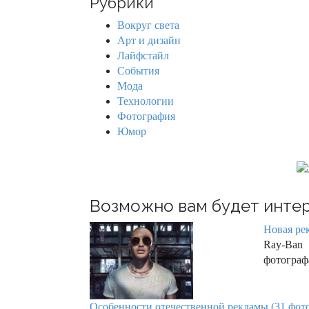
Рубрики
c
h
Вокруг света
f
Арт и дизайн
o
Лайфстайл
r
События
:
Мода
Технологии
Фотография
Юмор
Возможно вам будет интер
Новая ре
Ray-Ban
фотографа
Особенности отечественной рекламы (31 фот