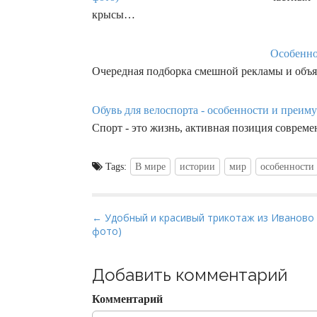
крысы…
Особенно
Очередная подборка смешной рекламы и объя
Обувь для велоспорта - особенности и преиму
Спорт - это жизнь, активная позиция соврем
Tags:
В мире
истории
мир
особенности
P
← Удобный и красивый трикотаж из Иваново 
фото)
o
s
t
Добавить комментарий
n
Комментарий
a