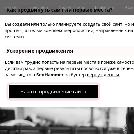
M
S
Главная
Девушки
Вокруг света
Лайфстайл
Юмо
k
Как продвинуть сайт на первые места?
a
i
i
p
Вы создали или только планируете создать свой сайт, но 
n
t
процесс, а целый комплекс мероприятий, направленных н
m
o
системах.
e
c
n
o
Ускорение продвижения
n
u
t
Если вам трудно попасть на первые места в поиске самос
десятки раз, а первые результаты появляются уже в течен
e
за месяц, то в
SeoHammer
за бустер
вернут деньги.
n
t
Начать продвижение сайта