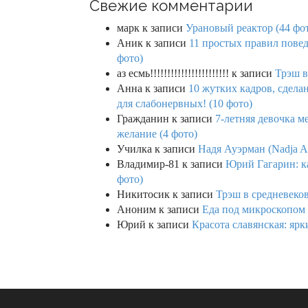
Свежие комментарии
марк
к записи
Урановый реактор (44 фо
Аник
к записи
11 простых правил повед
фото)
аз есмь!!!!!!!!!!!!!!!!!!!!!!!
к записи
Трэш в
Анна
к записи
10 жутких кадров, сдел
для слабонервных! (10 фото)
Гражданин
к записи
7-летняя девочка м
желание (4 фото)
Училка
к записи
Надя Ауэрман (Nadja Au
Владимир-81
к записи
Юрий Гагарин: ка
фото)
Никитосик
к записи
Трэш в средневеков
Аноним
к записи
Еда под микроскопом 
Юрий
к записи
Красота славянская: яр