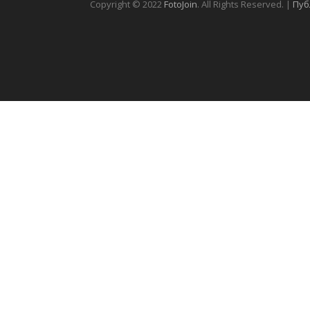
Copyright © 2022
FotoJoin
. All Rights Reserved. |
Пуб