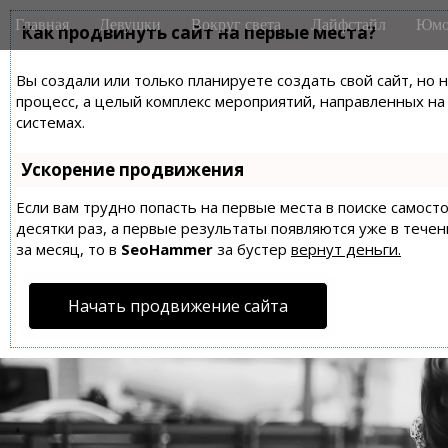
M
S
Главная
Девушки
Вокруг света
Лайфстайл
Юмо
k
Как продвинуть сайт на первые места?
a
i
i
p
Вы создали или только планируете создать свой сайт, но 
n
t
процесс, а целый комплекс мероприятий, направленных н
m
o
системах.
e
c
n
o
Ускорение продвижения
n
u
t
Если вам трудно попасть на первые места в поиске самос
десятки раз, а первые результаты появляются уже в течен
e
за месяц, то в
SeoHammer
за бустер
вернут деньги.
n
t
Начать продвижение сайта