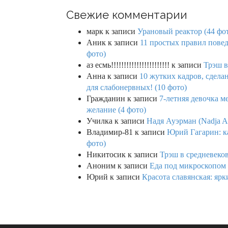
Свежие комментарии
марк
к записи
Урановый реактор (44 фо
Аник
к записи
11 простых правил повед
фото)
аз есмь!!!!!!!!!!!!!!!!!!!!!!!
к записи
Трэш в
Анна
к записи
10 жутких кадров, сдел
для слабонервных! (10 фото)
Гражданин
к записи
7-летняя девочка м
желание (4 фото)
Училка
к записи
Надя Ауэрман (Nadja Au
Владимир-81
к записи
Юрий Гагарин: ка
фото)
Никитосик
к записи
Трэш в средневеков
Аноним
к записи
Еда под микроскопом 
Юрий
к записи
Красота славянская: яр