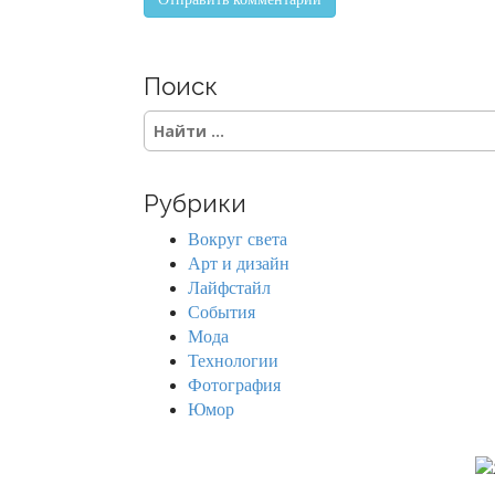
Поиск
S
e
a
r
Рубрики
c
h
Вокруг света
f
Арт и дизайн
o
Лайфстайл
r
События
:
Мода
Технологии
Фотография
Юмор