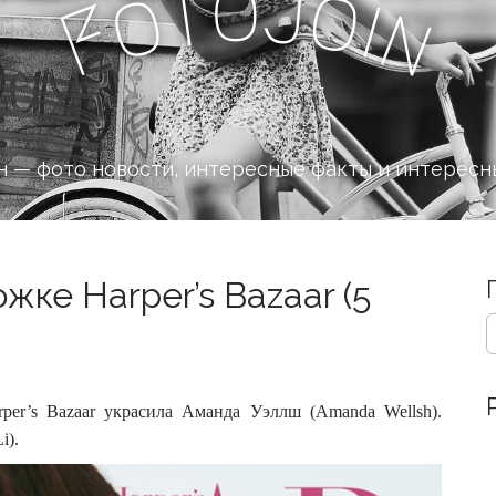
o
J
t
o
o
i
n
F
 — фото новости, интересные факты и интересн
ке Harper’s Bazaar (5
S
e
a
r
c
per’s Bazaar украсила Аманда Уэллш (Amanda Wellsh).
h
i).
f
o