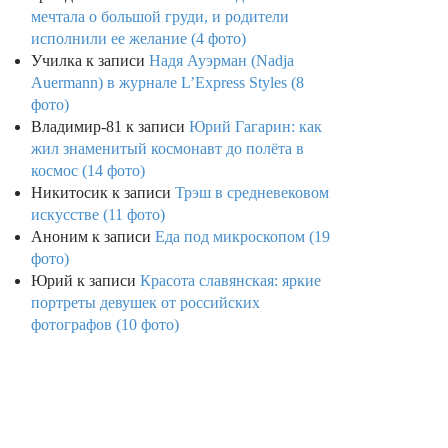
мечтала о большой груди, и родители
исполнили ее желание (4 фото)
Училка
к записи
Надя Ауэрман (Nadja
Auermann) в журнале L’Express Styles (8
фото)
Владимир-81
к записи
Юрий Гагарин: как
жил знаменитый космонавт до полёта в
космос (14 фото)
Никитосик
к записи
Трэш в средневековом
искусстве (11 фото)
Аноним
к записи
Еда под микроскопом (19
фото)
Юрий
к записи
Красота славянская: яркие
портреты девушек от российских
фотографов (10 фото)