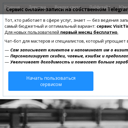
M
S
Главная
Девушки
Вокруг света
Лайфстайл
Юмо
k
Сервис онлайн-записи на собственном Telegra
a
i
i
Тот, кто работает в сфере услуг, знает — без ведения за
p
n
самый бюджетный и оптимальный вариант:
сервис VisitTi
t
m
Для новых пользователей
первый месяц бесплатно
.
o
e
c
Чат-бот для мастеров и специалистов, который упрощает 
n
o
—
Сам записывает клиентов и напоминает им о визит
n
u
—
Персонализирует скидки, чаевые, кэшбэк и предопла
t
—
Увеличивает доходимость и помогает больше зара
e
n
Начать пользоваться
t
сервисом