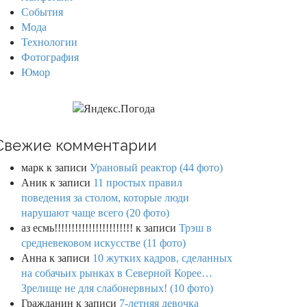
События
Мода
Технологии
Фотография
Юмор
Свежие комментарии
марк
к записи
Урановый реактор (44 фото)
Аник
к записи
11 простых правил
поведения за столом, которые люди
нарушают чаще всего (20 фото)
аз есмь!!!!!!!!!!!!!!!!!!!!!!!
к записи
Трэш в
средневековом искусстве (11 фото)
Анна
к записи
10 жутких кадров, сделанных
на собачьих рынках в Северной Корее…
Зрелище не для слабонервных! (10 фото)
Гражданин
к записи
7-летняя девочка