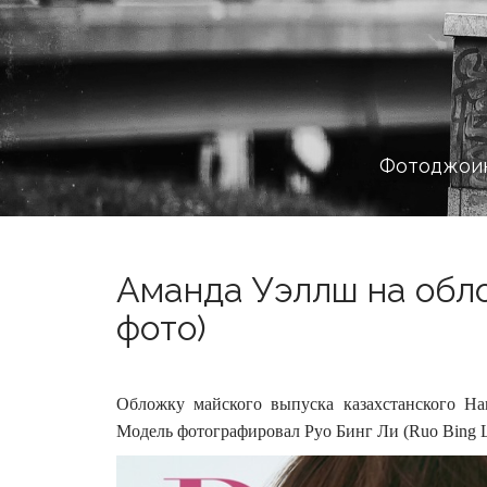
Фотоджоин
Аманда Уэллш на облож
фото)
Обложку майского выпуска казахстанского Har
Модель фотографировал Руо Бинг Ли (Ruo Bing L