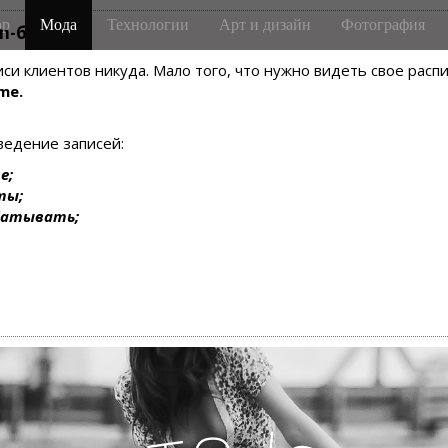
р
Мода
Технологии
Арт и дизайн
Фотография
m-боте
писи клиентов никуда. Мало того, что нужно видеть свое рас
me.
ведение записей:
е;
ты;
батывать;