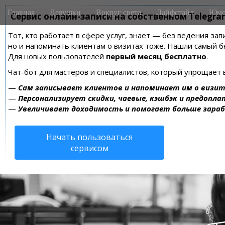
M
S
Главная
Девушки
Вокруг света
Лайфстайл
Юмо
k
Сервис онлайн-записи на собственном Telegra
a
i
i
Тот, кто работает в сфере услуг, знает — без ведения зап
p
n
но и напоминать клиентам о визитах тоже. Нашли самый
t
m
Для новых пользователей
первый месяц бесплатно
.
o
e
c
Чат-бот для мастеров и специалистов, который упрощает 
n
o
—
Сам записывает клиентов и напоминает им о визит
n
u
—
Персонализирует скидки, чаевые, кэшбэк и предопла
t
—
Увеличивает доходимость и помогает больше зара
e
n
Начать пользоваться
t
сервисом