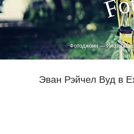
o
F
Фотоджоин — Информаци
Эван Рэйчел Вуд в Ex