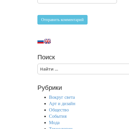
Поиск
S
e
a
r
Рубрики
c
h
Вокруг света
f
Арт и дизайн
o
Общество
r
События
:
Мода
Технологии