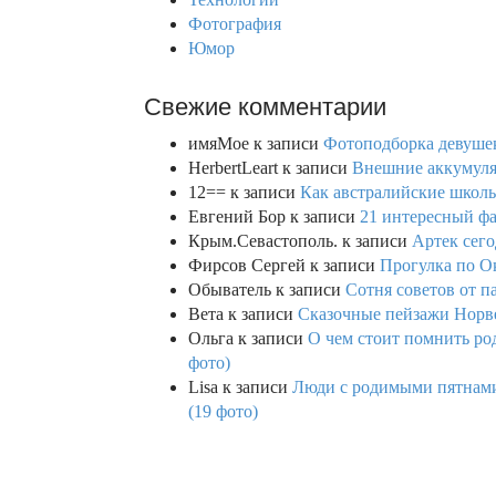
Фотография
Юмор
Свежие комментарии
имяМое
к записи
Фотоподборка девушек
HerbertLeart
к записи
Внешние аккумулят
12==
к записи
Как австралийские школь
Евгений Бор
к записи
21 интересный фа
Крым.Севастополь.
к записи
Артек сего
Фирсов Сергей
к записи
Прогулка по О
Обыватель
к записи
Сотня советов от п
Вета
к записи
Сказочные пейзажи Норве
Ольга
к записи
О чем стоит помнить род
фото)
Lisa
к записи
Люди с родимыми пятнами,
(19 фото)