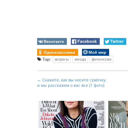
Вконтакте
Facebook
Twitter
Одноклассники
Мой мир
Tags:
актрисы
звезды
фотосессии
P
← Скажите, как вы носите сумочку,
и мы расскажем о вас все (1 фото)
o
s
t
n
a
v