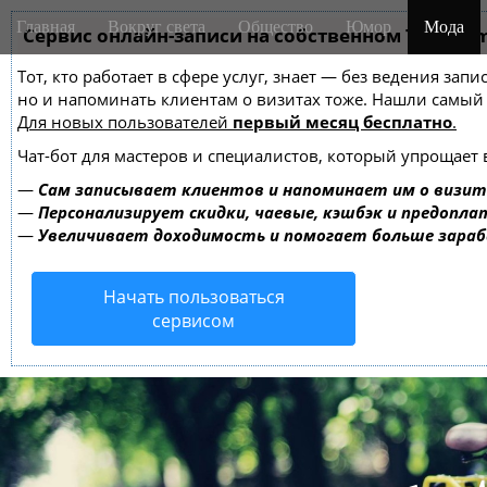
M
S
Главная
Вокруг света
Общество
Юмор
Мода
k
Сервис онлайн-записи на собственном Telegra
a
i
i
Тот, кто работает в сфере услуг, знает — без ведения зап
p
n
но и напоминать клиентам о визитах тоже. Нашли самы
t
m
Для новых пользователей
первый месяц бесплатно
.
o
e
c
Чат-бот для мастеров и специалистов, который упрощает 
o
n
—
Сам записывает клиентов и напоминает им о визит
n
u
—
Персонализирует скидки, чаевые, кэшбэк и предопла
t
—
Увеличивает доходимость и помогает больше зара
e
n
Начать пользоваться
t
сервисом