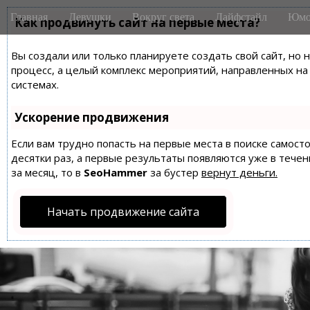
M
S
Главная
Девушки
Вокруг света
Лайфстайл
Юмо
k
Как продвинуть сайт на первые места?
a
i
i
p
Вы создали или только планируете создать свой сайт, но 
n
t
процесс, а целый комплекс мероприятий, направленных н
m
o
системах.
e
c
n
o
Ускорение продвижения
n
u
t
Если вам трудно попасть на первые места в поиске самос
десятки раз, а первые результаты появляются уже в течен
e
за месяц, то в
SeoHammer
за бустер
вернут деньги.
n
t
Начать продвижение сайта