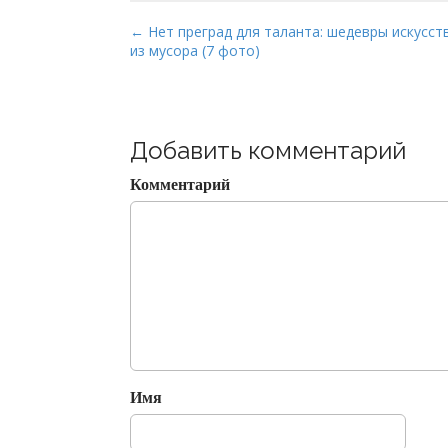
P
← Нет преград для таланта: шедевры искусст
из мусора (7 фото)
o
s
t
n
Добавить комментарий
a
v
Комментарий
i
g
a
t
i
o
n
Имя