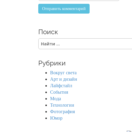
Поиск
S
e
a
r
Рубрики
c
h
Вокруг света
f
Арт и дизайн
o
Лайфстайл
r
События
:
Мода
Технологии
Фотография
Юмор