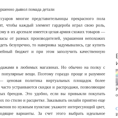
r
:
суаров многие представительницы прекрасного пола
ят, чтобы каждый элемент гардероба играл свою роль,
ому в их арсенале имеется целая армия схожих товаров —
часы от разных производителей, украшения непохожих
еть безупречно, то наверняка задумывались, где купить
мейный бюджет и при этом заполучить качественную
родажами в любимых магазинах. Но обычно на полку с
популярные вещи. Поэтому гораздо проще и разумнее
 — ценовая политика виртуальных площадок более
 часто устраиваются скидки и распродажи, позволяющие
Р
ных брендов. Это удобно, если вы привыкли покупать
о
их по стилю и расцветке. Заказывать онлайн приятно еще
ложения по нужным пунктам: укажите интересующий цвет,
С
ходящие варианты. За счет этого выбрать идеальное
И