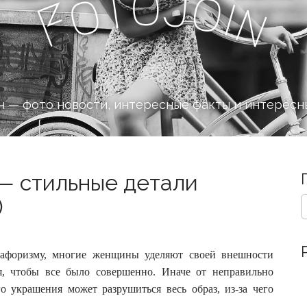
o
J
t
o
o
i
n
F
 — фото новости, интересные факты и интересн
— стильные детали
S
)
e
a
r
c
 афоризму, многие женщины уделяют своей внешности
h
ся, чтобы все было совершенно.
Иначе от неправильно
f
 украшения может разрушиться весь образ, из-за чего
o