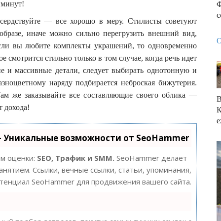
 минут!
Ф
с
сердствуйте — все хорошо в меру. Стилисты советуют
 образе, иначе можно сильно перегрузить внешний вид,
О
сли вы любите комплекты украшений, то одновременно
 смотрится стильно только в том случае, когда речь идет
е и массивные детали, следует выбирать однотонную и
азноцветному наряду подбирается неброская бижутерия.
Там же заказывайте все составляющие своего облика —
т дохода!
е
- Уникальные возможности от SeoHammer
ам оценки:
SEO, Трафик и SMM.
SeoHammer делает
нятием. Ссылки, вечные ссылки, статьи, упоминания,
потенциал SeoHammer для продвижения вашего сайта.