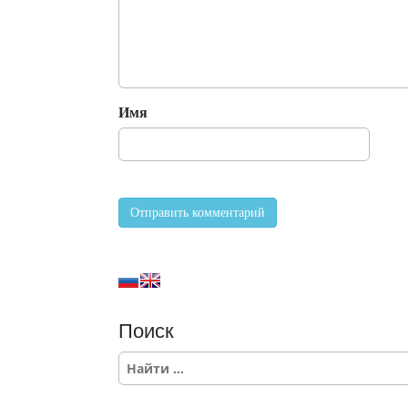
Имя
Поиск
S
e
a