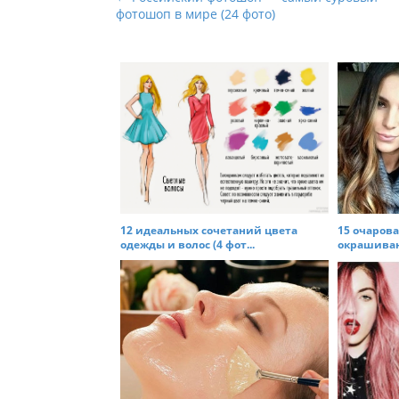
фотошоп в мире (24 фото)
o
s
t
n
a
v
i
g
a
t
12 идеальных сочетаний цвета
15 очаров
одежды и волос (4 фот...
окрашивани
i
o
n