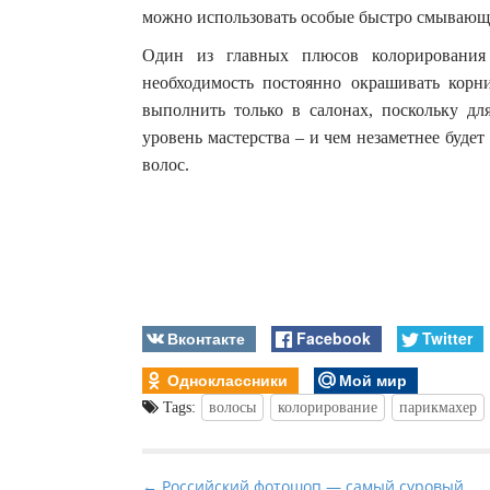
можно использовать особые быстро смывающи
Один из главных плюсов колорирования
необходимость постоянно окрашивать кор
выполнить только в салонах, поскольку дл
уровень мастерства – и чем незаметнее будет
волос.
Вконтакте
Facebook
Twitter
Одноклассники
Мой мир
Tags:
волосы
колорирование
парикмахер
P
← Российский фотошоп — самый суровый