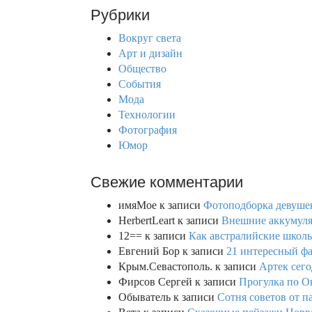
r
Рубрики
c
h
Вокруг света
f
Арт и дизайн
o
Общество
r
События
:
Мода
Технологии
Фотография
Юмор
Свежие комментарии
имяМое
к записи
Фотоподборка девушек
HerbertLeart
к записи
Внешние аккумулят
12==
к записи
Как австралийские школь
Евгений Бор
к записи
21 интересный фа
Крым.Севастополь.
к записи
Артек сего
Фирсов Сергей
к записи
Прогулка по О
Обыватель
к записи
Сотня советов от п