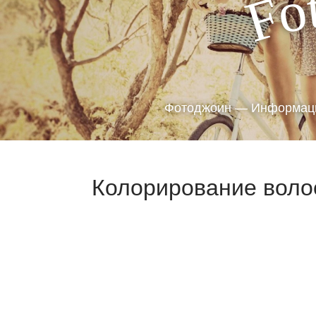
o
F
Фотоджоин — Информаци
Колорирование волос