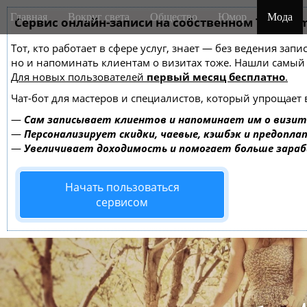
M
S
Главная
Вокруг света
Общество
Юмор
Мода
k
Сервис онлайн-записи на собственном Telegra
a
i
i
Тот, кто работает в сфере услуг, знает — без ведения зап
p
n
но и напоминать клиентам о визитах тоже. Нашли самы
t
m
Для новых пользователей
первый месяц бесплатно
.
o
e
c
Чат-бот для мастеров и специалистов, который упрощает 
o
n
—
Сам записывает клиентов и напоминает им о визит
n
u
—
Персонализирует скидки, чаевые, кэшбэк и предопла
t
—
Увеличивает доходимость и помогает больше зара
e
n
Начать пользоваться
t
сервисом