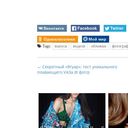
Вконтакте
Facebook
Twitter
Одноклассники
Мой мир
Tags:
выпуск
модели
обложки
фотогра
P
← Секретный «Ягуар»: тест уникального
плавающего УАЗа (8 фото)
o
s
t
n
a
v
i
g