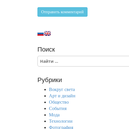
Поиск
S
e
a
r
Рубрики
c
h
Вокруг света
f
Арт и дизайн
o
Общество
r
События
:
Мода
Технологии
Фотография