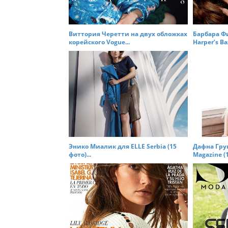
a
t
Виттория Черетти на двух обложках
Барбара Ф
i
корейского Vogue...
Harper’s Baz
o
n
Энико Миалик для ELLE Serbia (15
Дафна Грун
фото)...
Magazine (1