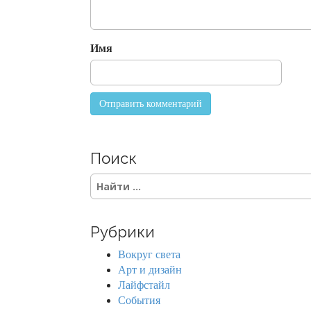
t
i
o
Имя
n
Поиск
S
e
a
r
Рубрики
c
h
Вокруг света
f
Арт и дизайн
o
Лайфстайл
r
События
: