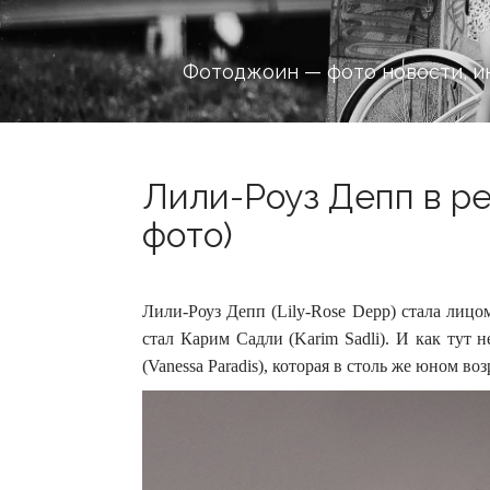
Фотоджоин — фото новости, и
Лили-Роуз Депп в рек
фото)
Лили-Роуз Депп (Lily-Rose Depp) стала лиц
стал Карим Садли (Karim Sadli). И как тут
(Vanessa Paradis), которая в столь же юном во