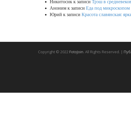
Никитосик
к записи
Трэш в средневеков
Аноним
к записи
Еда под микроскопом 
Юрий
к записи
Красота славянская: яр
Copyright © 2022
FotoJoin
. All Rights Reserved. |
Пуб