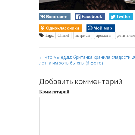
Вконтакте
Facebook
Twitter
Одноклассники
Мой мир
Tags:
Chanel
актрисы
ароматы
дети зна
P
← Что мы едим: британка хранила сладости 2
лет, а им хоть бы хны (6 фото)
o
s
t
Добавить комментарий
n
Комментарий
a
v
i
g
a