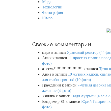
Мода
Технологии
Фотография
Юмор
Свежие комментарии
марк
к записи
Урановый реактор (44 фо
Аник
к записи
11 простых правил повед
фото)
аз есмь!!!!!!!!!!!!!!!!!!!!!!!
к записи
Трэш в
Анна
к записи
10 жутких кадров, сдел
для слабонервных! (10 фото)
Гражданин
к записи
7-летняя девочка м
желание (4 фото)
Училка
к записи
Надя Ауэрман (Nadja Au
Владимир-81
к записи
Юрий Гагарин: ка
фото)