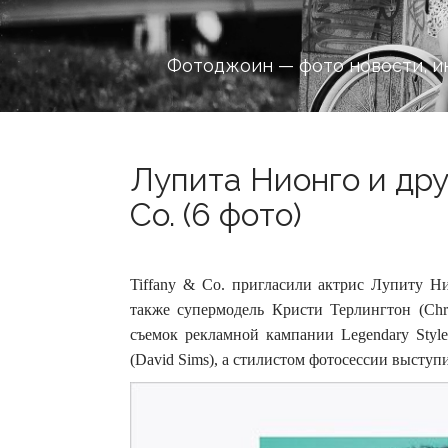
Фотоджоин — фото новости, и
Лупита Нионго и дру
Co. (6 фото)
Tiffany & Co. пригласили актрис Лупиту Ни
также супермодель Кристи Терлингтон (Chris
съемок рекламной кампании Legendary Styl
(David Sims), а стилистом фотосессии выступ