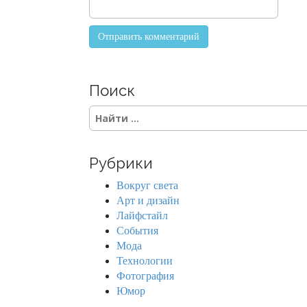
n
Поиск
S
e
a
r
Рубрики
c
h
Вокруг света
f
Арт и дизайн
o
Лайфстайл
r
События
:
Мода
Технологии
Фотография
Юмор