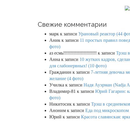
Свежие комментарии
марк
к записи
Урановый реактор (44 фо
Аник
к записи
11 простых правил повед
фото)
аз есмь!!!!!!!!!!!!!!!!!!!!!!!
к записи
Трэш в
Анна
к записи
10 жутких кадров, сдел
для слабонервных! (10 фото)
Гражданин
к записи
7-летняя девочка м
желание (4 фото)
Училка
к записи
Надя Ауэрман (Nadja Au
Владимир-81
к записи
Юрий Гагарин: ка
фото)
Никитосик
к записи
Трэш в средневеков
Аноним
к записи
Еда под микроскопом 
Юрий
к записи
Красота славянская: яр