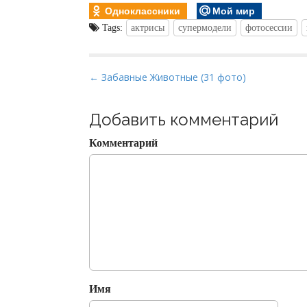
Одноклассники
Мой мир
Tags:
актрисы
супермодели
фотосессии
P
← Забавные Животные (31 фото)
o
s
Добавить комментарий
t
Комментарий
n
a
v
i
g
a
t
i
o
Имя