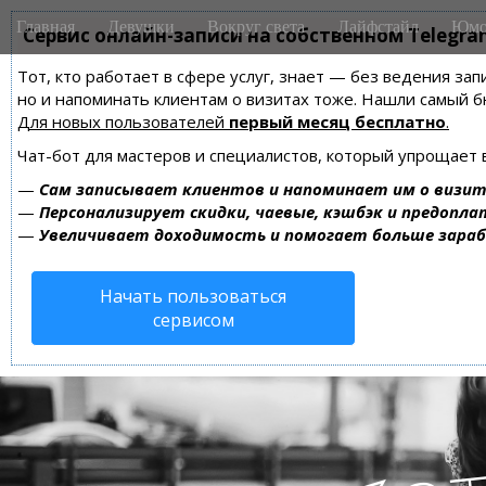
M
S
Главная
Девушки
Вокруг света
Лайфстайл
Юмо
k
Сервис онлайн-записи на собственном Telegra
a
i
i
Тот, кто работает в сфере услуг, знает — без ведения зап
p
n
но и напоминать клиентам о визитах тоже. Нашли самый
t
m
Для новых пользователей
первый месяц бесплатно
.
o
e
c
Чат-бот для мастеров и специалистов, который упрощает 
n
o
—
Сам записывает клиентов и напоминает им о визит
n
u
—
Персонализирует скидки, чаевые, кэшбэк и предопла
t
—
Увеличивает доходимость и помогает больше зара
e
n
Начать пользоваться
t
сервисом