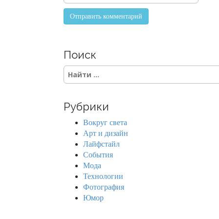
Поиск
S
e
a
r
Рубрики
c
h
Вокруг света
f
Арт и дизайн
o
Лайфстайл
r
События
:
Мода
Технологии
Фотография
Юмор