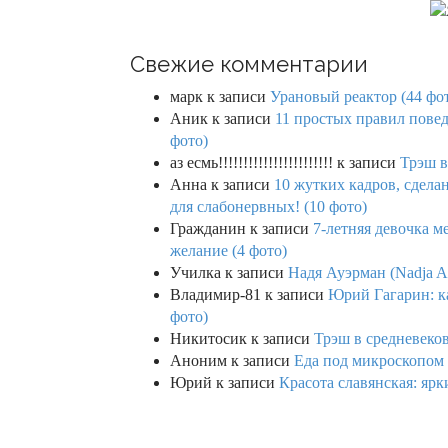
Свежие комментарии
марк
к записи
Урановый реактор (44 фо
Аник
к записи
11 простых правил повед
фото)
аз есмь!!!!!!!!!!!!!!!!!!!!!!!
к записи
Трэш в
Анна
к записи
10 жутких кадров, сдел
для слабонервных! (10 фото)
Гражданин
к записи
7-летняя девочка м
желание (4 фото)
Училка
к записи
Надя Ауэрман (Nadja Au
Владимир-81
к записи
Юрий Гагарин: ка
фото)
Никитосик
к записи
Трэш в средневеков
Аноним
к записи
Еда под микроскопом 
Юрий
к записи
Красота славянская: яр