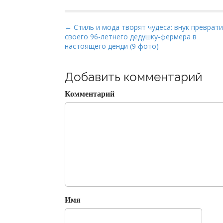
P
← Стиль и мода творят чудеса: внук преврат
своего 96-летнего дедушку-фермера в
o
настоящего денди (9 фото)
s
t
Добавить комментарий
n
a
Комментарий
v
i
g
a
t
i
o
n
Имя