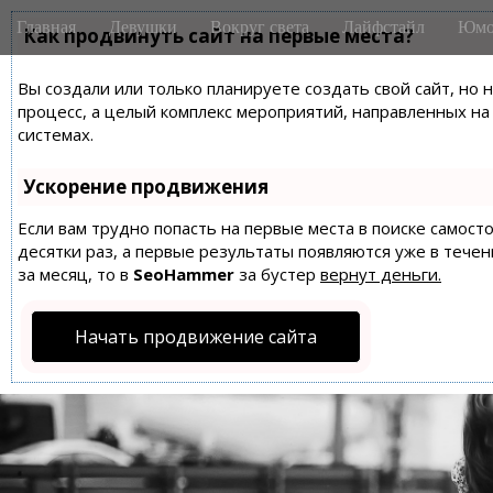
M
S
Главная
Девушки
Вокруг света
Лайфстайл
Юмо
k
Как продвинуть сайт на первые места?
a
i
i
p
Вы создали или только планируете создать свой сайт, но 
n
t
процесс, а целый комплекс мероприятий, направленных н
m
o
системах.
e
c
n
o
Ускорение продвижения
n
u
t
Если вам трудно попасть на первые места в поиске самос
десятки раз, а первые результаты появляются уже в течен
e
за месяц, то в
SeoHammer
за бустер
вернут деньги.
n
t
Начать продвижение сайта