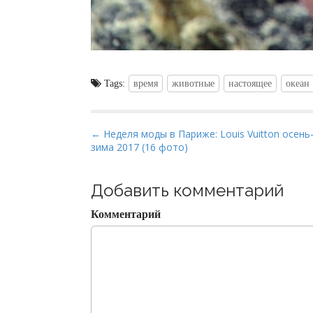
Tags:
время
животные
настоящее
океан
P
← Неделя моды в Париже: Louis Vuitton осень
зима 2017 (16 фото)
o
s
t
Добавить комментарий
n
Комментарий
a
v
i
g
a