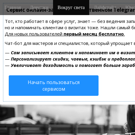
M
S
Главная
Девушки
Вокруг света
Лайфстайл
Юмо
k
Сервис онлайн-записи на собственном Telegra
a
i
i
Тот, кто работает в сфере услуг, знает — без ведения зап
p
n
но и напоминать клиентам о визитах тоже. Нашли самый
t
m
Для новых пользователей
первый месяц бесплатно
.
o
e
c
Чат-бот для мастеров и специалистов, который упрощает 
n
o
—
Сам записывает клиентов и напоминает им о визит
n
u
—
Персонализирует скидки, чаевые, кэшбэк и предопла
t
—
Увеличивает доходимость и помогает больше зара
e
n
Начать пользоваться
t
сервисом