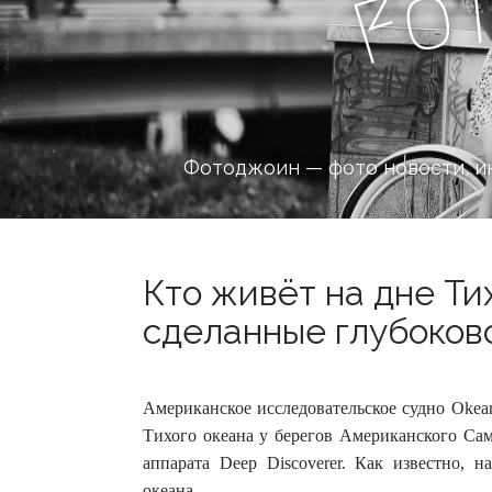
o
F
Фотоджоин — фото новости, и
Кто живёт на дне Ти
сделанные глубоково
Американское исследовательское судно Okean
Тихого океана у берегов Американского Са
аппарата Deep Discoverer.
Как известно, н
океана.