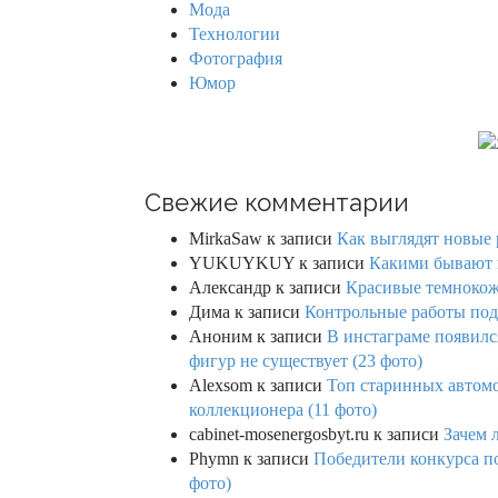
Мода
Технологии
Фотография
Юмор
Свежие комментарии
MirkaSaw
к записи
Как выглядят новые 
YUKUYKUY
к записи
Какими бывают к
Александр
к записи
Красивые темнокож
Дима
к записи
Контрольные работы под 
Аноним
к записи
В инстаграме появилс
фигур не существует (23 фото)
Alexsom
к записи
Топ старинных автом
коллекционера (11 фото)
cabinet-mosenergosbyt.ru
к записи
Зачем 
Phymn
к записи
Победители конкурса по
фото)