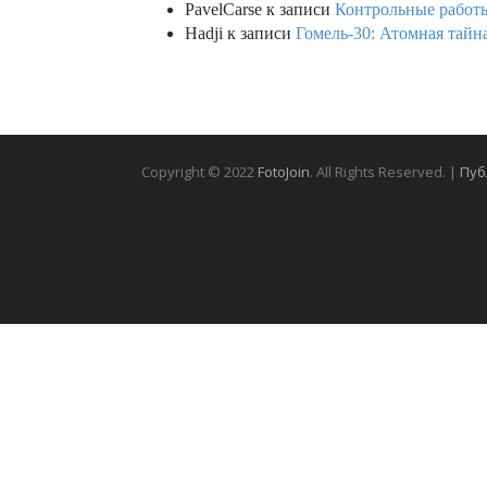
PavelCarse
к записи
Контрольные работы
Hadji
к записи
Гомель-30: Атомная тайн
Copyright © 2022
FotoJoin
. All Rights Reserved. |
Пуб