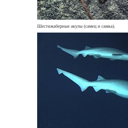
Шестижаберные акулы (самец и самка).