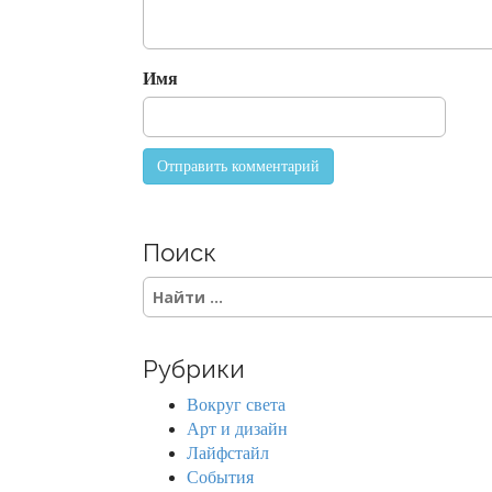
t
i
o
Имя
n
Поиск
S
e
a
r
Рубрики
c
h
Вокруг света
f
Арт и дизайн
o
Лайфстайл
r
События
: