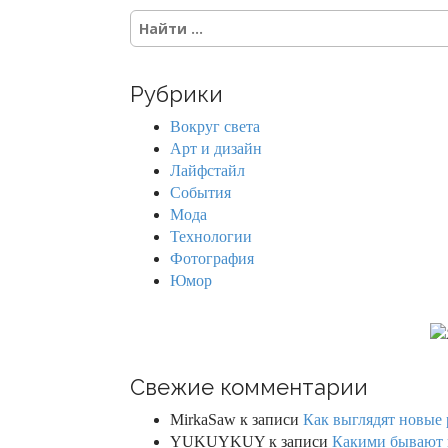
S
e
a
r
Рубрики
c
h
Вокруг света
f
Арт и дизайн
o
Лайфстайл
r
События
:
Мода
Технологии
Фотография
Юмор
Свежие комментарии
MirkaSaw
к записи
Как выглядят новые 
YUKUYKUY
к записи
Какими бывают к