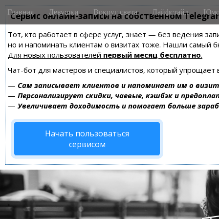
M
S
Главная
Девушки
Вокруг света
Лайфстайл
Юмо
k
Сервис онлайн-записи на собственном Telegra
a
i
i
Тот, кто работает в сфере услуг, знает — без ведения зап
p
n
но и напоминать клиентам о визитах тоже. Нашли самый
t
m
Для новых пользователей
первый месяц бесплатно
.
o
e
c
Чат-бот для мастеров и специалистов, который упрощает 
n
o
—
Сам записывает клиентов и напоминает им о визит
n
u
—
Персонализирует скидки, чаевые, кэшбэк и предопла
t
—
Увеличивает доходимость и помогает больше зара
e
n
Начать пользоваться
t
сервисом