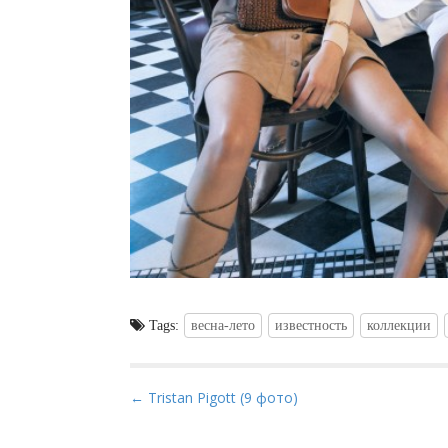
Tags:
весна-лето
известность
коллекции
P
← Tristan Pigott (9 фото)
o