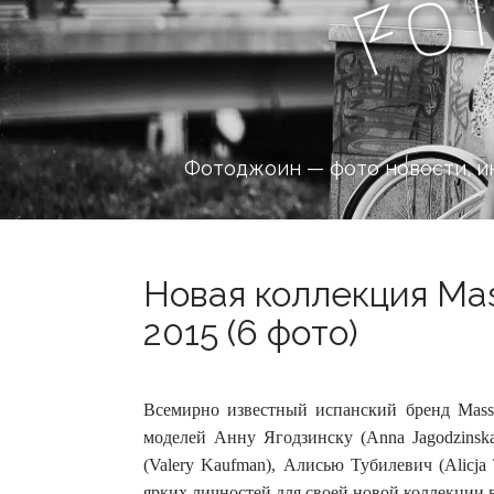
o
F
Фотоджоин — фото новости, и
Новая коллекция Mas
2015 (6 фото)
Всемирно известный испанский бренд Massim
моделей Анну Ягодзинску (Anna Jagodzinsk
(Valery Kaufman), Алисью Тубилевич (Alicja 
ярких личностей для своей новой коллекции ве