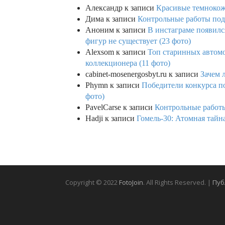
Александр
к записи
Красивые темнокож
Дима
к записи
Контрольные работы под 
Аноним
к записи
В инстаграме появилс
фигур не существует (23 фото)
Alexsom
к записи
Топ старинных автом
коллекционера (11 фото)
cabinet-mosenergosbyt.ru
к записи
Зачем 
Phymn
к записи
Победители конкурса по
фото)
PavelCarse
к записи
Контрольные работы
Hadji
к записи
Гомель-30: Атомная тайн
Copyright © 2022
FotoJoin
. All Rights Reserved. |
Пуб