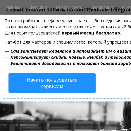
M
S
Главная
Девушки
Вокруг света
Лайфстайл
Юмо
k
Сервис онлайн-записи на собственном Telegra
a
i
i
Тот, кто работает в сфере услуг, знает — без ведения зап
p
n
но и напоминать клиентам о визитах тоже. Нашли самый
t
m
Для новых пользователей
первый месяц бесплатно
.
o
e
c
Чат-бот для мастеров и специалистов, который упрощает 
n
o
—
Сам записывает клиентов и напоминает им о визит
n
u
—
Персонализирует скидки, чаевые, кэшбэк и предопла
t
—
Увеличивает доходимость и помогает больше зара
e
n
Начать пользоваться
t
сервисом