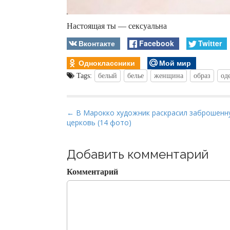
Настоящая ты — сексуальна
Вконтакте
Facebook
Twitter
Одноклассники
Мой мир
Tags:
белый
белье
женщина
образ
од
P
← В Марокко художник раскрасил заброшенн
церковь (14 фото)
o
s
t
Добавить комментарий
n
Комментарий
a
v
i
g