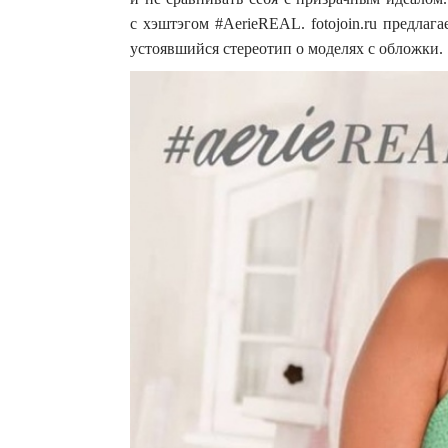
с хэштэгом #AerieREAL. fotojoin.ru предла
устоявшийся стереотип о моделях с обложки.