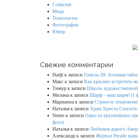
r
События
:
Мода
Технологии
Фотография
Юмор
Свежие комментарии
Hadji
к записи
Гомель-30: Атомная тайн
Макс
к записи
Как красиво встретить м
Тимур
к записи
Школы художественной г
Милана
к записи
Шарф – ваш шарм! (1 
Марианна
к записи
Стринги: откровенна
Наталья
к записи
Храм Христа Спасител
Nemo
к записи
Одно из крупнейших пре
фото)
Наталья
к записи
Любимая дорога Амери
Александр
к записи
Журнал People назв