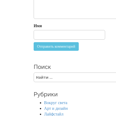
a
t
i
o
Имя
n
Поиск
S
e
a
r
Рубрики
c
h
Вокруг света
f
Арт и дизайн
o
Лайфстайл