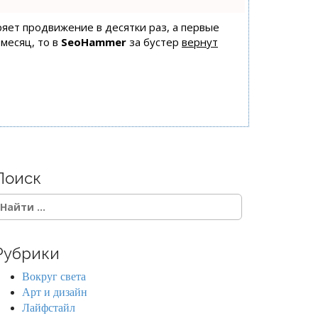
оряет продвижение в десятки раз, а первые
 месяц, то в
SeoHammer
за бустер
вернут
Поиск
Рубрики
Вокруг света
Арт и дизайн
Лайфстайл