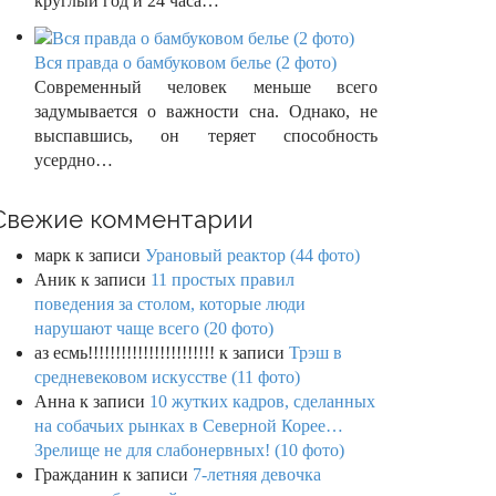
круглый год и 24 часа…
Вся правда о бамбуковом белье (2 фото)
Современный человек меньше всего
задумывается о важности сна. Однако, не
выспавшись, он теряет способность
усердно…
Свежие комментарии
марк
к записи
Урановый реактор (44 фото)
Аник
к записи
11 простых правил
поведения за столом, которые люди
нарушают чаще всего (20 фото)
аз есмь!!!!!!!!!!!!!!!!!!!!!!!
к записи
Трэш в
средневековом искусстве (11 фото)
Анна
к записи
10 жутких кадров, сделанных
на собачьих рынках в Северной Корее…
Зрелище не для слабонервных! (10 фото)
Гражданин
к записи
7-летняя девочка