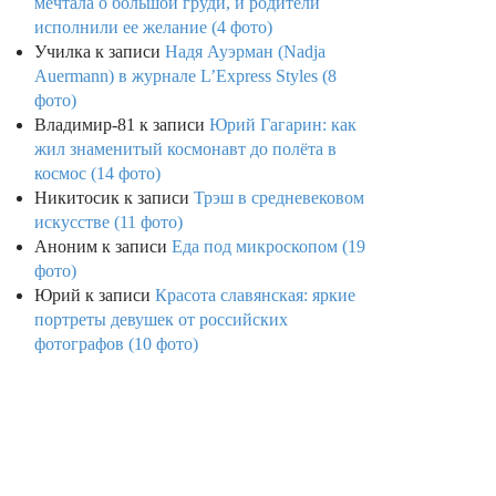
мечтала о большой груди, и родители
исполнили ее желание (4 фото)
Училка
к записи
Надя Ауэрман (Nadja
Auermann) в журнале L’Express Styles (8
фото)
Владимир-81
к записи
Юрий Гагарин: как
жил знаменитый космонавт до полёта в
космос (14 фото)
Никитосик
к записи
Трэш в средневековом
искусстве (11 фото)
Аноним
к записи
Еда под микроскопом (19
фото)
Юрий
к записи
Красота славянская: яркие
портреты девушек от российских
фотографов (10 фото)