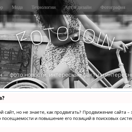
р
Мода
Технологии
Арт и дизайн
Фотография
o
J
t
o
o
i
n
F
 — фото новости, интересные факты и интересн
а?
й сайт, но не знаете, как продвигать? Продвижение сайта – 
о посещаемости и повышение его позиций в поисковых систе