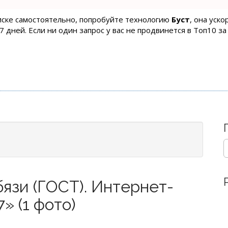
оиске самостоятельно, попробуйте технологию
Буст
, она уск
 дней. Если ни один запрос у вас не продвинется в Топ10 за
S
e
a
r
язи (ГОСТ). Интернет-
c
h
» (1 фото)
f
o
r