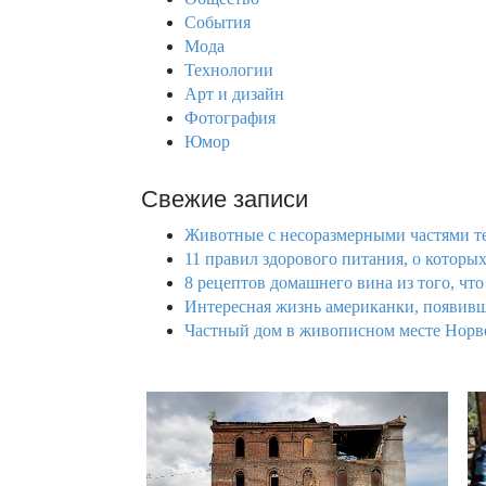
o
События
r
Мода
:
Технологии
Арт и дизайн
Фотография
Юмор
Свежие записи
Животные с несоразмерными частями те
11 правил здорового питания, о которых
8 рецептов домашнего вина из того, что 
Интересная жизнь американки, появивше
Частный дом в живописном месте Норве