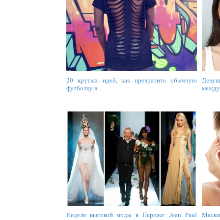
20 крутых идей, как превратить обычную
Девуш
футболку в …
межд
Неделя высокой моды в Париже: Jean Paul
Маски