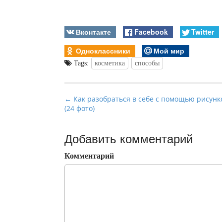
Вконтакте
Facebook
Twitter
Одноклассники
Мой мир
Tags:
косметика
способы
P
← Как разобраться в себе с помощью рисунк
(24 фото)
o
s
t
Добавить комментарий
n
Комментарий
a
v
i
g
a