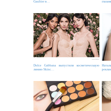
Gaultier в…
глаза
Dolce Gabbana выпустили косметическаую
Натал
линию Skinc…
рекла