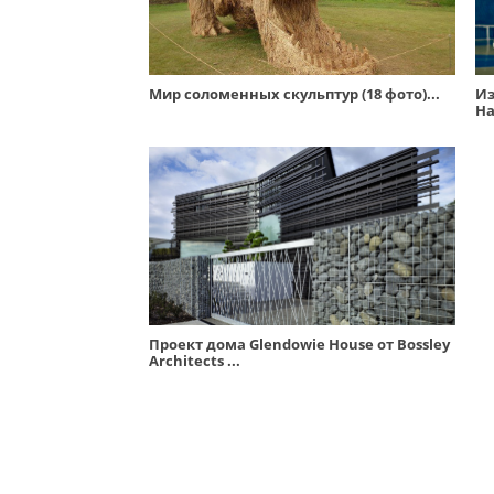
Мир соломенных скульптур (18 фото)...
Из
Ha
Проект дома Glendowie House от Bossley
Architects ...