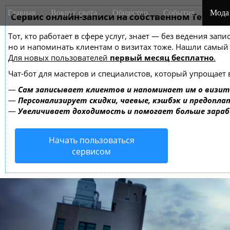
M
S
Главная
Вокруг света
Общество
События
Мода
k
Сервис онлайн-записи на собственном Telegra
a
i
i
Тот, кто работает в сфере услуг, знает — без ведения зап
p
n
но и напоминать клиентам о визитах тоже. Нашли самы
t
m
Для новых пользователей
первый месяц бесплатно
.
o
e
c
Чат-бот для мастеров и специалистов, который упрощает 
o
n
—
Сам записывает клиентов и напоминает им о визит
n
u
—
Персонализирует скидки, чаевые, кэшбэк и предопла
t
—
Увеличивает доходимость и помогает больше зара
e
n
Начать пользоваться
t
сервисом