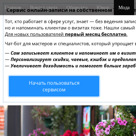
M
S
Главная
Вокруг света
Общество
Юмор
Мода
k
Сервис онлайн-записи на собственном Telegra
a
i
i
Тот, кто работает в сфере услуг, знает — без ведения зап
p
n
но и напоминать клиентам о визитах тоже. Нашли самы
t
m
Для новых пользователей
первый месяц бесплатно
.
o
e
c
Чат-бот для мастеров и специалистов, который упрощает 
o
n
—
Сам записывает клиентов и напоминает им о визит
n
u
—
Персонализирует скидки, чаевые, кэшбэк и предопла
t
—
Увеличивает доходимость и помогает больше зара
e
n
Начать пользоваться
t
сервисом