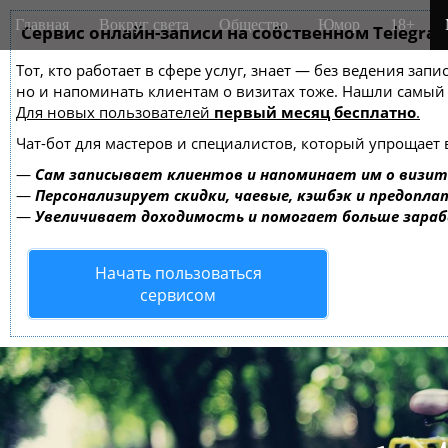
M
S
Главная
Вокруг света
Общество
Юмор
18+
k
Сервис онлайн-записи на собственном Telegra
a
i
i
Тот, кто работает в сфере услуг, знает — без ведения зап
p
n
но и напоминать клиентам о визитах тоже. Нашли самы
t
m
Для новых пользователей
первый месяц бесплатно
.
o
e
c
Чат-бот для мастеров и специалистов, который упрощает 
o
n
—
Сам записывает клиентов и напоминает им о визит
n
u
—
Персонализирует скидки, чаевые, кэшбэк и предопла
t
—
Увеличивает доходимость и помогает больше зара
e
n
Начать пользоваться
t
сервисом