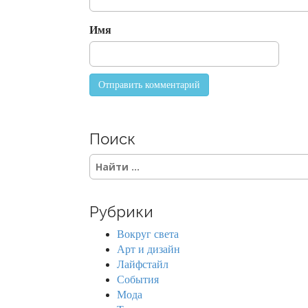
o
n
Имя
Поиск
S
e
a
r
Рубрики
c
h
Вокруг света
f
Арт и дизайн
o
Лайфстайл
r
События
:
Мода