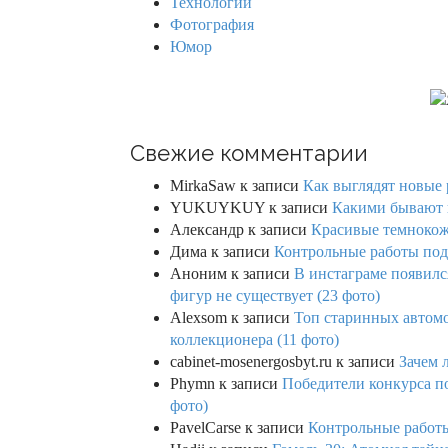
Технологии
Фотография
Юмор
Свежие комментарии
MirkaSaw
к записи
Как выглядят новые 
YUKUYKUY
к записи
Какими бывают к
Александр
к записи
Красивые темнокож
Дима
к записи
Контрольные работы под 
Аноним
к записи
В инстаграме появилс
фигур не существует (23 фото)
Alexsom
к записи
Топ старинных автом
коллекционера (11 фото)
cabinet-mosenergosbyt.ru
к записи
Зачем 
Phymn
к записи
Победители конкурса по
фото)
PavelCarse
к записи
Контрольные работы