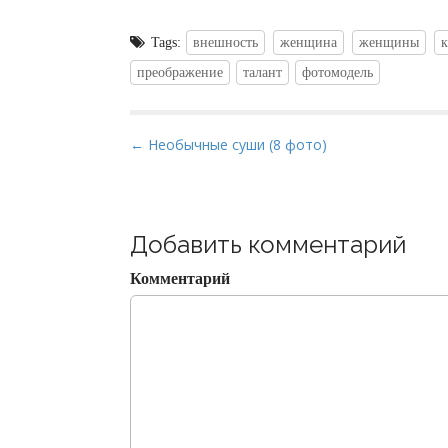
Tags:
внешность
женщина
женщины
к
преображение
талант
фотомодель
P
← Необычные суши (8 фото)
o
s
t
Добавить комментарий
n
a
Комментарий
v
i
g
a
t
i