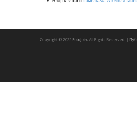
Hadji
к записи
Гомель-30: Атомная тайн
Copyright © 2022
FotoJoin
. All Rights Reserved. |
Пуб