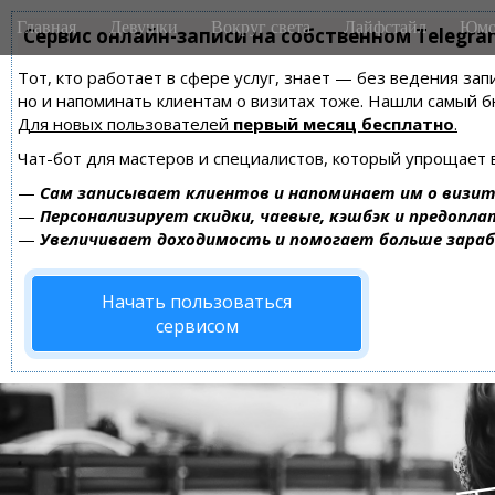
M
S
Главная
Девушки
Вокруг света
Лайфстайл
Юмо
k
Сервис онлайн-записи на собственном Telegra
a
i
i
Тот, кто работает в сфере услуг, знает — без ведения зап
p
n
но и напоминать клиентам о визитах тоже. Нашли самый
t
m
Для новых пользователей
первый месяц бесплатно
.
o
e
c
Чат-бот для мастеров и специалистов, который упрощает 
n
o
—
Сам записывает клиентов и напоминает им о визит
n
u
—
Персонализирует скидки, чаевые, кэшбэк и предопла
t
—
Увеличивает доходимость и помогает больше зара
e
n
Начать пользоваться
t
сервисом