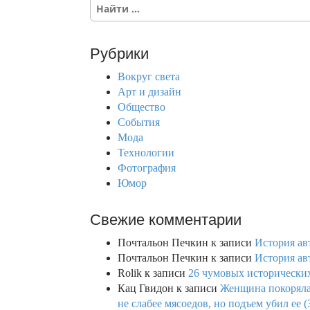
S
e
a
r
Рубрики
c
h
Вокруг света
f
Арт и дизайн
o
Общество
r
События
:
Мода
Технологии
Фотография
Юмор
Свежие комментарии
Почтальон Печкин
к записи
История ав
Почтальон Печкин
к записи
История ав
Rolik
к записи
26 чумовых исторических
Кац Гвидон
к записи
Женщина покоряла 
не слабее мясоедов, но подъем убил ее (