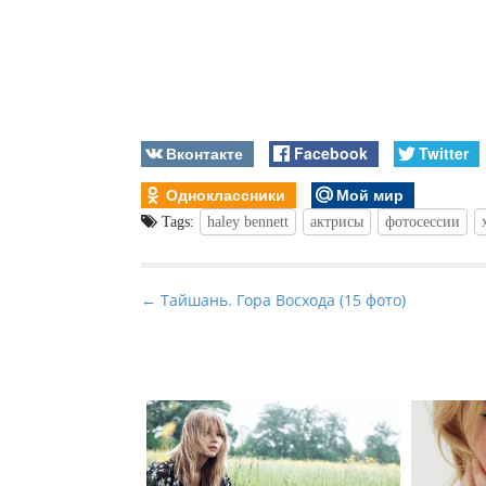
Вконтакте
Facebook
Twitter
Одноклассники
Мой мир
Tags:
haley bennett
актрисы
фотосессии
P
← Тайшань. Гора Восхода (15 фото)
o
s
t
n
a
v