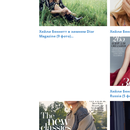
i
g
a
t
Хейли Беннетт в зимнем Dior
Хейли Бенн
i
Magazine (9 фото)...
o
n
Хейли Бен
Russia (5 фо